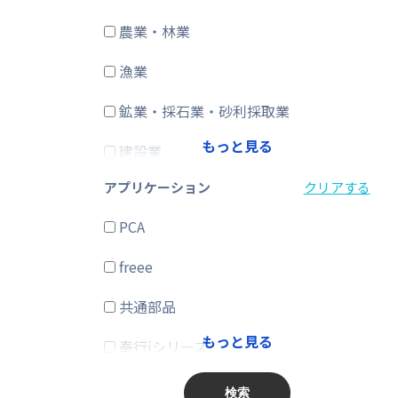
農業・林業
CRM・SFA
漁業
ERP
鉱業・採石業・砂利採取業
在庫購買
もっと見る
建設業
その他
アプリケーション
クリアする
製造業
PCA
電気・ガス・熱供給・水道業
freee
情報通信業
共通部品
運輸業、郵便業
もっと見る
奉行iシリーズ
卸売業、小売業
商奉行
金融業、保険業
検索