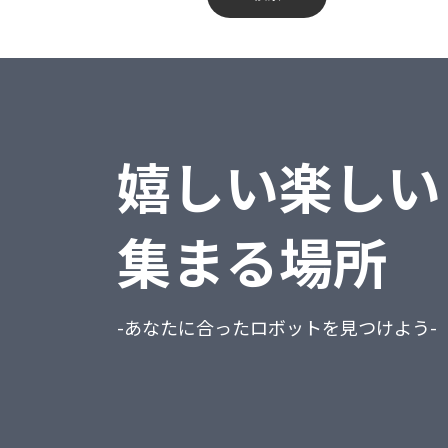
蔵奉行
不動産業、物品賃貸業
勘定奉行
学術研究・専門・技術サービス業
給与奉行
宿泊業・飲食サービス業
嬉しい楽しい
就業奉行
生活関連サービス業・娯楽業
人事奉行
教育、学習支援業
集まる場所
PCA商魂DX
医療、福祉
PCA商管DX
複合サービス事業
-あなたに合ったロボットを見つけよう-
PCA会計DX
サービス業（他に分類されないもの）
PCA給与DX
公務（他に分類されるものを除く）
会計freee
分類不能の産業