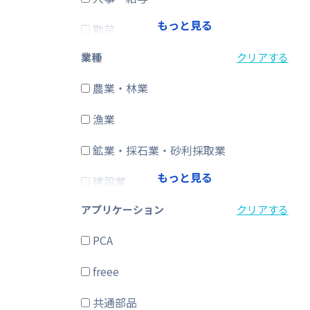
もっと見る
勤怠
業種
クリアする
経費精算
農業・林業
CRM・SFA
漁業
ERP
鉱業・採石業・砂利採取業
在庫購買
もっと見る
建設業
その他
アプリケーション
クリアする
製造業
PCA
電気・ガス・熱供給・水道業
freee
情報通信業
共通部品
運輸業、郵便業