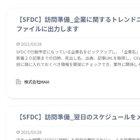
【SFDC】訪問準備_企業に関するトレンド
ファイルに出力します
2021/03/28
SFDCで行動予定になっている企業名をピックアップし、「企業名
新着２０記事までの日時、見出し名、出典、記事URLを取得し、CS
前に頭に入れておくべき情報を簡潔にチェックでき、案件に関係し
なく、提案内容の検討や雑談、アイスブレイクなどで顧客との関係構築にも役立ちます
省略します。
株式会社MAIA
【SFDC】訪問準備_翌日のスケジュールを
2021/03/28
決まった時間にSFDCに登録した翌日の商談スケジュールを営業担