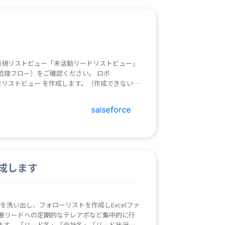
要なリードの新規リストビュー「未活動リードリストビュー」
理フロー）をご確認ください。 ロボ
れる際に必要なリストビュー を作成します。（作成できないユ
成します
を洗い出し、フォローリストを作成しExcelファ
重要リードへの定期的なテレアポなど集中的に行
ます。 「リード名」「会社名」「リード状況」