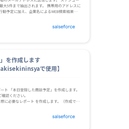
日最大5件まで抽出されます。 携帯用のアドレスに
行動予定に加え、企業名によるWEB検索結果の
ージより会社概要や製品情報、プレスリリース等を
でもチェックできます。初回訪問の企業に対する
。会社
定」を作成します
sakisekininsyaで使用】
ya】で必要なレポート 「本日登録した商談予定」を作成します。
ご確認ください。
ya】を利用される際に必要なレポート を作成します。（作成でき