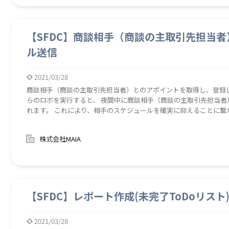
【SFDC】商談相手（商談の主取引先担当
ル送信
2021/03/28
商談相手（商談の主取引先担当者）とのアポイントを取得し、登録
らのロボを実行すると、 夜間中に商談相手（商談の主取引先担当
れます。 これにより、相手のスケジュールを確実に抑えることに繋
※メール送信の対象としたい活動は、必ず種別を「Meeting」に
録した行動に限ります。リードとのアポイントに対するリマインドメ
株式会社MAIA
【SFDCM10120_RemindMailToLead】も併せてご検討ください。 リードへアポ日時リマインドすることにより、相
手のスケジュールを確実に抑え、キャンセルを防ぎます。
【SFDC】レポート作成(未完了ToDoリス
2021/03/28