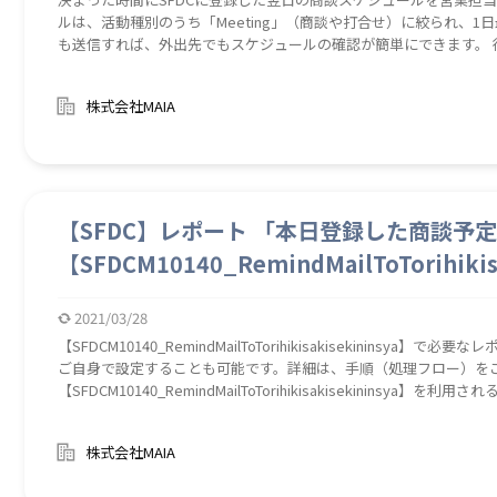
ルは、活動種別のうち「Meeting」（商談や打合せ）に絞られ、1
も送信すれば、外出先でもスケジュールの確認が簡単にできます。 
URLも記載しています。 これにより、企業訪問前に企業ホームペ
確認したり、その他WEB検索にヒットした顧客の最新の情報をいつ
株式会社MAIA
事前準備の一手間を減らすことにも一役かってくれる便利なロボです。 訪問準備にもなるスケジュール管理
概要とプレスリリースで初訪にも対応します。
【SFDC】レポート 「本日登録した商談予
【SFDCM10140_RemindMailToTorihiki
2021/03/28
【SFDCM10140_RemindMailToTorihikisakisekinins
ご自身で設定することも可能です。詳細は、手順（処理フロー）を
【SFDCM10140_RemindMailToTorihikisakisekinins
ないユーザーをアシストしたり、作成の手間を省略します。）
株式会社MAIA