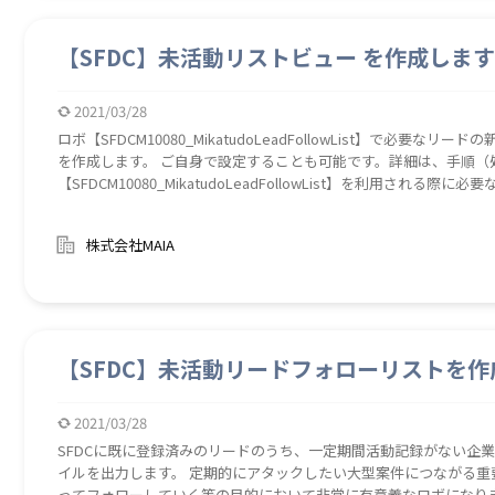
【SFDC】未活動リストビュー を作成します
2021/03/28
ロボ【SFDCM10080_MikatudoLeadFollowList】で必
を作成します。 ご自身で設定することも可能です。詳細は、手順（処
【SFDCM10080_MikatudoLeadFollowList】を利用さ
ーザーをアシスト）
株式会社MAIA
【SFDC】未活動リードフォローリストを作
2021/03/28
SFDCに既に登録済みのリードのうち、一定期間活動記録がない企業
イルを出力します。 定期的にアタックしたい大型案件につながる
ってフォローしていく等の目的において非常に有意義なロボになり