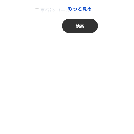
もっと見る
奉行iシリーズ
卸売業、小売業
商奉行
金融業、保険業
検索
蔵奉行
不動産業、物品賃貸業
勘定奉行
学術研究・専門・技術サービス業
給与奉行
宿泊業・飲食サービス業
就業奉行
生活関連サービス業・娯楽業
人事奉行
教育、学習支援業
PCA商魂DX
医療、福祉
PCA商管DX
複合サービス事業
PCA会計DX
サービス業（他に分類されないもの）