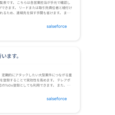
一覧表です。 こちらは各営業担当が手元で確認し
できます。 リードまたは取引先責任者と紐付け
されるため、連絡先を探す手間も省けます。 また
も見えやすくなり、部内コミュニケーションを促
随時営業部員がチェックしながら業務をしていく
ール配信設定は、レポート作成後、「編集」の右
しま
行います。
す。 定期的にアタックしたい大型案件につながる重
oを登録することで実効性を高めます。 テレアポ
のToDo登録としても利用できます。 また、ロ
したデータであれば、確実に登録済みのリードのみに絞られる
の他にロボ
完了ToDoリスト」を併用すれば、さらにToDoの実行率を