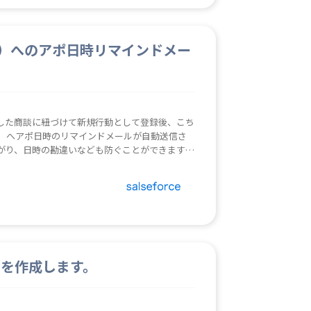
者）へのアポ日時リマインドメー
した商談に紐づけて新規行動として登録後、こち
者）へアポ日時のリマインドメールが自動送信さ
がり、日時の勘違いなども防ぐことができます。
登録してください。 ※本ロボは、商談と紐付けて登
ール送信も行いたい場合は、 ロボ
ト)を作成します。