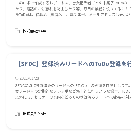
このロボで作成するレポートは、営業担当者ごとの未完了ToDoの
たり、電話のかけ忘れを防止したり等、毎日の業務に役立てることが
たToDoは、役職名（部署名）、電話番号、メールアドレスも表示
チーム全体の未完了ToDoを出力することで、他の営業部員の動き
進します。 このレポートは毎朝メールが届くよう設定する等して、
株式会社MAIA
よう動機付けを行うことをお勧めいたします。（レポートの定期メ
横にある「▼」ボタンをクリックし→「登録」より設定ができます） 自動作成することで作成の手間を削減
す。
【SFDC】登録済みリードへのToDo登録を
2021/03/28
SFDCに既に登録済みのリードへの「ToDo」の登録を自動化しま
要リードへの定期的なテレアポなど集中的に行うような場合、ToD
以外にも、セミナーの案内など多くの登録済みリードへの必要な対応
ボ【SFDCM10080_MikatudoLeadFollowList】で出力
ため、スムーズにロボを実行することができます。 また、このロボ
株式会社MAIA
【SFDCM10110_ReportMikanryoToDo】で作成できる「未
上げることが期待できます。 既に登録済みのリードへToDoを登録することができます。それにより登録の手間を削
減します。