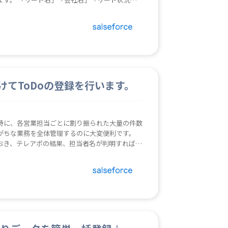
得できない「直近活動件名」「直近活動種別」
、次のアクションを考える際に役立ちます。 ま
o】を使って「ToDo（テレアポ等）」の登録を自動
portMikanryoToDo】で作成できる「未完了
能では作成できないリ
に、ロボ【SFDCM10100_LeadToDo】を
けてToDoの登録を行います。
。 特に、各営業担当ごとに割り振られた大量の件数
がちな業務を全体管理するのに大変便利です。
おき、テレアポの結果、担当者名が判明すれば、
ikanryoToDo】で作成できる「未完了ToDoリス
自動化し