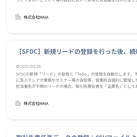
「所有者」「役職」「電話」「メール」の他、レポート機能では取
「直近活動者」「直近活動日時」「説明」もリスト項目に入るため
株式会社MAIA
た、出力したファイルをもとに、ロボ【SFDCM10100_LeadToD
化することが可能です。 また、このロボの他にロボ【SFDCM10110_Re
ToDoリスト」を併用すれば、さらにToDoの実行率を上げることが期待できます。 レポート機
ストをExcelファイルで作成することができます。 出力したファイルをもと
使って、既に登録済みのリードへToDoを登録することもできます。
【SFDC】新規リードの登録を行った後、続
2021/03/28
SFDCの新規「リード」の登録と「ToDo」の登録を自動化します
に及ぶテレアポ業務やセミナー等の告知等、営業担当個別に管理し
担当者名が不明のリードの場合、取引先責任者を「企業名」として
内容を更新します。 また、このロボの他に【SFDCM10110_ReportM
ト」を併用すれば、さらにToDoの実行率を上げることが期待できます。 新規リードの登録とToDoの登録を
株式会社MAIA
ます。それにより登録の手間を削減します。