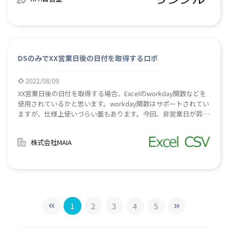
Excelの文字色はデフォルトの場合黒色になりますが、元のExcel
ファイルの書式で文字色を変更しており、 [フォーマット]項目で
色指定を行わない場合、元ファイルの書式設定に引っ張られま
す。 そのため、明示的に黒色を指定したい場合は、[black]を指
定します。
DSのみでXX営業日後の日付を取得するロボ
2022/08/09
XX営業日後の日付を取得する場合、Excelのworkday関数などを
使用されているかと思います。workday関数はサポートされてい
ますが、仕様上使いづらい面もあります。今回、非営業日が昇順
に並んでいる表(Excelあるいはcsv)があれば、「起算日」とXX営
業日後の「XX」を変数に入力するだけで、XX営業日後の日付を取
株式会社MAIA
得するロボを作成しました。DSのみで動作します。部品として
お使いください。#稼働日 #稼働日数 #何営業日後
1
2
3
4
5