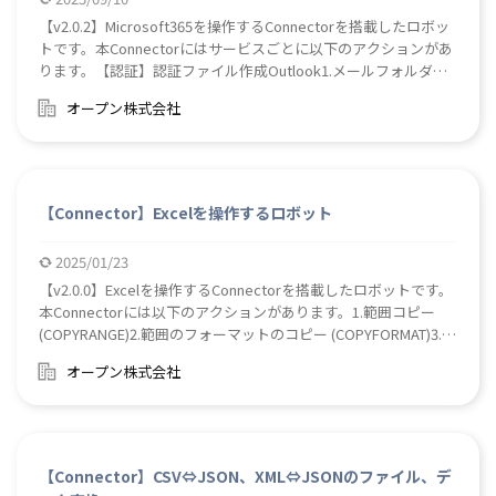
【v2.0.2】Microsoft365を操作するConnectorを搭載したロボッ
トです。本Connectorにはサービスごとに以下のアクションがあ
ります。【認証】認証ファイル作成Outlook1.メールフォルダ情
報取得2.指定したフォルダ内のメッセージ情報の一覧を取得3.メ
オープン株式会社
ールの添付ファイルをダウンロード4.メールを移動5.メールを送
信6.メールを返信Sharepoint1.アクセスできるサイト一覧を取得
2.ファイルをアップロード3.ファイルをダウンロード4.ファイル
またはフォルダのリストを取得5.フォルダを作成6.アイテム（フ
ァイルまたはフォルダ）を移動7.アイテム（ファイルまたはフォ
【Connector】Excelを操作するロボット
ルダ）を削除8.サイトリスト情報を取得9.サイト内のドキュメン
トのライブラリ情報を取得Teams1.参加チーム情報取得2.チーム
2025/01/23
内のチャンネル情報取得3.チャット情報取得4.所属するテナント
【v2.0.0】Excelを操作するConnectorを搭載したロボットです。
内の全てのユーザー（アカウント）の情報取得5.チャンネルのメ
本Connectorには以下のアクションがあります。1.範囲コピー
ッセージ情報取得6.チャットのメッセージ情報取得7.チーム内の
(COPYRANGE)2.範囲のフォーマットのコピー (COPYFORMAT)3.セ
チャンネルへメッセージ送信8.チャットへメッセージ送信【使用
ルの結合 (MERGECELL)4.セルの結合を解除 (SPLITCELL)5.セル背
ライブラリ】Microsoft Graph詳細につきましてはダウンロード
オープン株式会社
景色取得 (GETCELLBACKGROUNDCOLOR)6.セルの背色設定
されたzipファイルに同梱されたマニュアルをご参照ください。
(SETCELLBACKGROUNDCOLOR)7.ハイパーリンク取得
(GETHYPERLINK)8.画像挿入 (INSERTIMAGE - 位置指定)9.画像挿入
(INSERTIMAGEATCELL)10.画像移動 (MOVEIMAGE)11.シート複製
(DUPLICATE)12.シートコピー (SHEETCOPY)13.列のソート
【Connector】CSV⇔JSON、XML⇔JSONのファイル、デ
(SORTCOLUMN)14.マクロ実行(RUNMACRO)15.ファイルロック