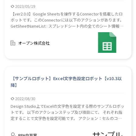
2023/05/19
【ver2.0.0】Google Sheetsを操作するConnectorを搭載したロ
ボットです。このConnectorには以下のアクションがあります。
GetSheetNameList : スプレッドシート内の全てのシート情報を
取得します。CreateSpreadSheet : スプレッドシートを新規作成
します。CreateSheet : シートを新規作成します。
オープン株式会社
GetSheetRange : シート範囲の情報を取得します。ReadValue :
特定のセルの値を読み取ります。ReadSomeValues : 複数範囲の
セルを読み取り、HTMLまたはXML形式でテーブルを出力しま
す。WriteValue : 特定のセルに値を書き込みます。
WriteSomeValues : 複数範囲のセルに値を書き込みます。書き込
みは⑤で作成したテーブルを用いて実行します。ファイルパスの
【サンプルロボット】Excel文字色設定ロボット【v10.3以
指定も可能です。ReadExcelAndWriteToSheet : Excelの値を読み
降】
取り、それをもとにスプレッドシートを編集します。CopySheet
: シートを複製します。DeleteSheet : シートを削除します。
2022/08/30
RenameSheet : シート名を変更します。【使用ライブラリ】
Google.Apis.Auth ver1.57Google.Apis.Sheets.v4
Design Studio上でExcelの文字色を設定する際のサンプルロボッ
ver1.57Google.Apis.Drive.v3 ver1.57詳細につきましては同梱の
トです。 以下のアクションステップ及び項目にて、 それぞれ指
マニュアルをご参照ください。#Google Sheet #Google Sheets
定することで文字色を設定可能です。 アクション：セルのコン
#Google Spreadsheet #Googleシート #Googleスプレッドシー
テンツ設定 項目名：フォーマット 黒：[black] 赤：[red] 青：
ト #Excel #エクセル
[blue] 緑：[green] 黄：[yellow] ※上記の[]部分は必須です。
RPA自習室