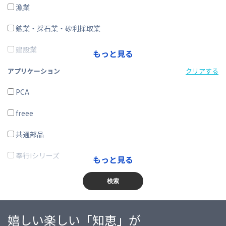
ERP
漁業
在庫購買
鉱業・採石業・砂利採取業
その他
建設業
もっと見る
製造業
アプリケーション
クリアする
電気・ガス・熱供給・水道業
PCA
情報通信業
freee
運輸業、郵便業
共通部品
卸売業、小売業
奉行iシリーズ
もっと見る
金融業、保険業
商奉行
検索
不動産業、物品賃貸業
蔵奉行
嬉しい楽しい「知恵」が
学術研究・専門・技術サービス業
勘定奉行