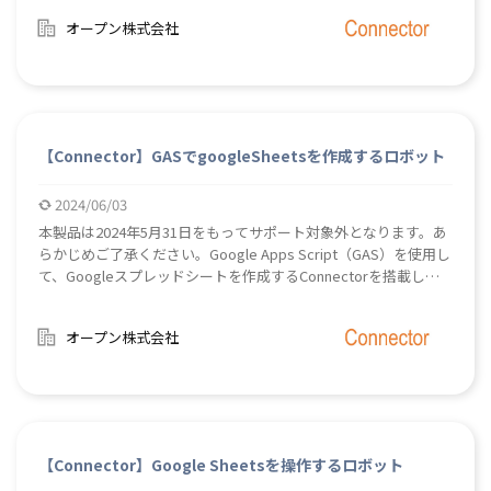
word2pdf: word (.docx) ファイルをPDFファイルに変換するアク
オープン株式会社
ションpowerpoint2pdf: powerpoint (.pptx)ファイルをPDFファ
イルに変換するアクションexcel2pdf: excel (.xlsx)ファイルを
PDFファイルに変換するアクション詳細につきましてはダウンロ
ードされたzipファイルに同梱されたマニュアル
（OfficeToPdf&gt;BizRobo!_Office to PDF Connector マニュア
ル.pdf）をご参照ください。
【Connector】GASでgoogleSheetsを作成するロボット
2024/06/03
本製品は2024年5月31日をもってサポート対象外となります。あ
らかじめご了承ください。Google Apps Script（GAS）を使用し
て、Googleスプレッドシートを作成するConnectorを搭載した
ロボットです。スプレッドシートに書き込むデータをJSON形式
で指定することができます。 詳細につきましてはダウンロード
オープン株式会社
されたzipファイルに同梱されたマニュアル
（GAS_createGoogleSheets&gt;BizRobo!_googleAppsScript
でgoogleSheetsを作成する Connectorマニュアル.pdf）をご参
照ください。
【Connector】Google Sheetsを操作するロボット