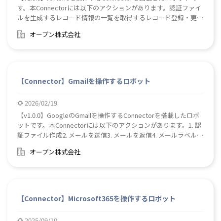
す。本Connectorには以下のアクションがあります。認証ファイ
ルを生成するレコード情報の一覧を取得するレコード登録・更新
するレコードを削除するレコード内のテーブルの行を登録・更新
オープン株式会社
するレコードにコメントを新規投稿するファイルアップロードフ
ァイルダウンロード
【Connector】Gmailを操作するロボット
2026/02/19
【v1.0.0】GoogleのGmailを操作するConnectorを搭載したロボ
ットです。本Connectorには以下のアクションがあります。1. 認
証ファイル作成2. メールを送信3. メールを返信4. メールラベル情
報取得5. スレッドメールのリスト取得6. 特定スレッドの詳細取得
オープン株式会社
7. 特定スレッドのラベル編集8. すべてのメールのリスト取得9. 特
定メールの詳細取得10. 特定メールのラベル編集11. メールの添付
ファイルをダウンロード【使用ライブラリ】Gmail API Official
.NET Client Library (NuGet)
【Connector】Microsoft365を操作するロボット
2025/09/10