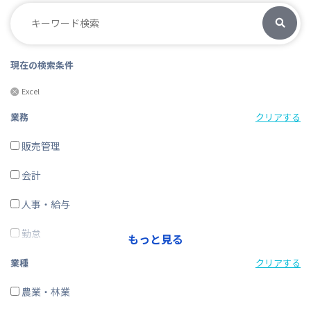
現在の検索条件
Excel
業務
クリアする
販売管理
会計
人事・給与
勤怠
もっと見る
経費精算
業種
クリアする
CRM・SFA
農業・林業