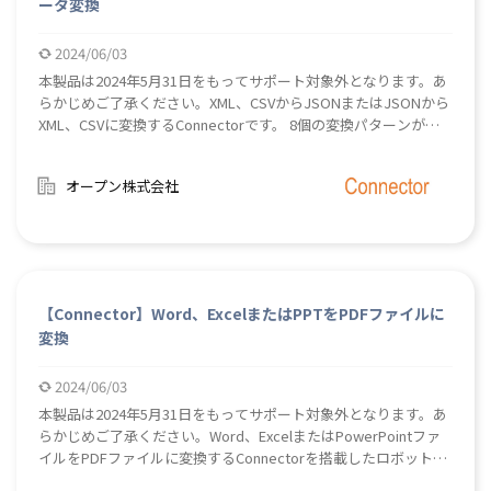
ータ変換
(LOCKEXCELFILE)16.ファイルアンロック (UNLOCKEXCELFILE)17.
シートの保護を解除 (UNLOCKSHEET)【使用ライブラリ】
2024/06/03
Microsoft.Office.Interop.Excel、ClosedXML
本製品は2024年5月31日をもってサポート対象外となります。あ
らかじめご了承ください。XML、CSVからJSONまたはJSONから
XML、CSVに変換するConnectorです。 8個の変換パターンがあ
ります。XMLファイル→JSONファイルJSONファイル→XMLファ
イルCSVファイル→JSONファイルJSONファイル→CSVファイル
オープン株式会社
XMLデータ→JSONデータJSONデータ→XMLデータCSVデータ
→JSONデータJSONデータ→CSVデータ詳細につきましてはダウ
ンロードされたzipファイルに同梱されたマニュアル
（convertXML_CSV_JSON&gt;BizRobo!_CSV、XML、JSON変換
Connector マニュアル .pdf）をご参照ください。
【Connector】Word、ExcelまたはPPTをPDFファイルに
変換
2024/06/03
本製品は2024年5月31日をもってサポート対象外となります。あ
らかじめご了承ください。Word、ExcelまたはPowerPointファ
イルをPDFファイルに変換するConnectorを搭載したロボットで
す。 このConnectorには3つのアクションがあります。