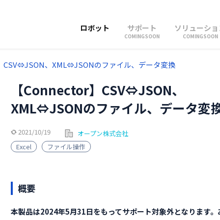
ロボット
サポート
ソリューショ
COMINGSOON
COMINGSOON
or】CSV⇔JSON、XML⇔JSONのファイル、データ変換
【Connector】CSV⇔JSON、
XML⇔JSONのファイル、データ変
2021/10/19
オープン株式会社
Excel
ファイル操作
概要
本製品は2024年5月31日をもってサポート対象外となります