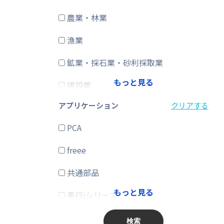
農業・林業
CRM・SFA
漁業
ERP
鉱業・採石業・砂利採取業
在庫購買
もっと見る
建設業
その他
アプリケーション
クリアする
製造業
PCA
電気・ガス・熱供給・水道業
freee
情報通信業
共通部品
運輸業、郵便業
もっと見る
奉行iシリーズ
卸売業、小売業
商奉行
金融業、保険業
検索