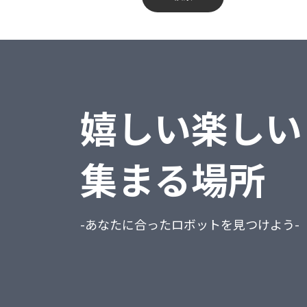
蔵奉行
不動産業、物品賃貸業
勘定奉行
学術研究・専門・技術サービス業
給与奉行
宿泊業・飲食サービス業
嬉しい楽しい
就業奉行
生活関連サービス業・娯楽業
人事奉行
教育、学習支援業
集まる場所
PCA商魂DX
医療、福祉
PCA商管DX
複合サービス事業
-あなたに合ったロボットを見つけよう-
PCA会計DX
サービス業（他に分類されないもの）
PCA給与DX
公務（他に分類されるものを除く）
会計freee
分類不能の産業