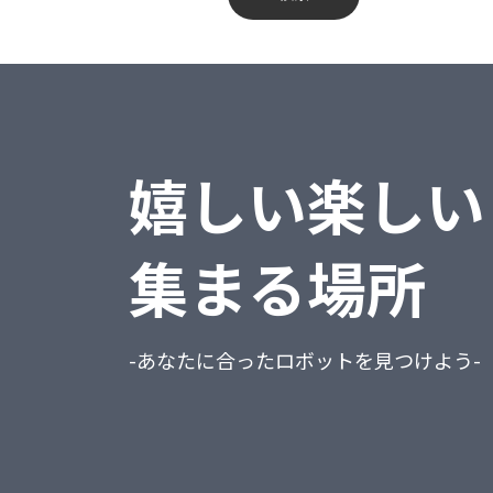
蔵奉行
不動産業、物品賃貸業
勘定奉行
学術研究・専門・技術サービス業
給与奉行
宿泊業・飲食サービス業
嬉しい楽しい
就業奉行
生活関連サービス業・娯楽業
人事奉行
教育、学習支援業
集まる場所
PCA商魂DX
医療、福祉
PCA商管DX
複合サービス事業
-あなたに合ったロボットを見つけよう-
PCA会計DX
サービス業（他に分類されないもの）
PCA給与DX
公務（他に分類されるものを除く）
会計freee
分類不能の産業