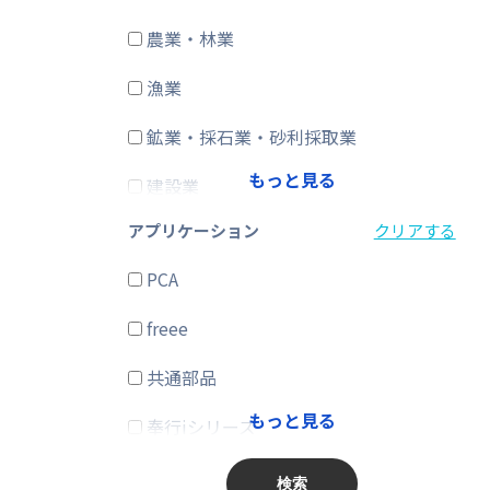
農業・林業
CRM・SFA
漁業
ERP
鉱業・採石業・砂利採取業
在庫購買
もっと見る
建設業
その他
アプリケーション
クリアする
製造業
PCA
電気・ガス・熱供給・水道業
freee
情報通信業
共通部品
運輸業、郵便業
もっと見る
奉行iシリーズ
卸売業、小売業
商奉行
金融業、保険業
検索