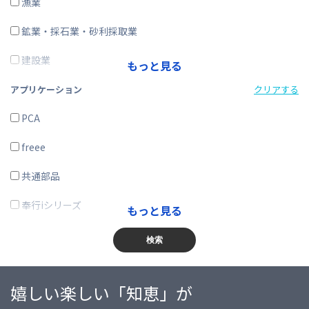
ERP
漁業
在庫購買
鉱業・採石業・砂利採取業
その他
建設業
もっと見る
製造業
アプリケーション
クリアする
電気・ガス・熱供給・水道業
PCA
情報通信業
freee
運輸業、郵便業
共通部品
卸売業、小売業
奉行iシリーズ
もっと見る
金融業、保険業
商奉行
検索
不動産業、物品賃貸業
蔵奉行
嬉しい楽しい「知恵」が
学術研究・専門・技術サービス業
勘定奉行