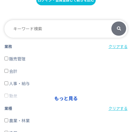
業務
クリアする
販売管理
会計
人事・給与
勤怠
もっと見る
経費精算
業種
クリアする
CRM・SFA
農業・林業