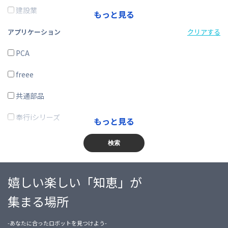
その他
建設業
もっと見る
製造業
アプリケーション
クリアする
電気・ガス・熱供給・水道業
PCA
情報通信業
freee
運輸業、郵便業
共通部品
卸売業、小売業
奉行iシリーズ
もっと見る
金融業、保険業
商奉行
検索
不動産業、物品賃貸業
蔵奉行
嬉しい楽しい「知恵」が
学術研究・専門・技術サービス業
勘定奉行
集まる場所
宿泊業・飲食サービス業
給与奉行
-あなたに合ったロボットを見つけよう-
生活関連サービス業・娯楽業
就業奉行