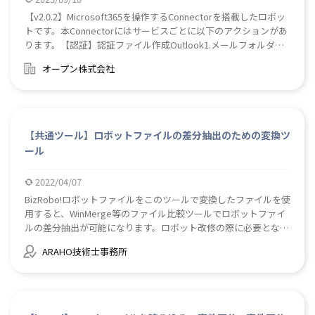
【v2.0.2】Microsoft365を操作するConnectorを搭載したロボッ
トです。本Connectorにはサービスごとに以下のアクションがあ
ります。【認証】認証ファイル作成Outlook1.メールフォルダ情
報取得2.指定したフォルダ内のメッセージ情報の一覧を取得3.メ
オープン株式会社
ールの添付ファイルをダウンロード4.メールを移動5.メールを送
信6.メールを返信Sharepoint1.アクセスできるサイト一覧を取得
2.ファイルをアップロード3.ファイルをダウンロード4.ファイル
またはフォルダのリストを取得5.フォルダを作成6.アイテム（フ
ァイルまたはフォルダ）を移動7.アイテム（ファイルまたはフォ
【共通ツール】ロボットファイルの差分抽出のための変換ツ
ルダ）を削除8.サイトリスト情報を取得9.サイト内のドキュメン
ール
トのライブラリ情報を取得Teams1.参加チーム情報取得2.チーム
内のチャンネル情報取得3.チャット情報取得4.所属するテナント
2022/04/07
内の全てのユーザー（アカウント）の情報取得5.チャンネルのメ
ッセージ情報取得6.チャットのメッセージ情報取得7.チーム内の
BizRobo!ロボットファイルをこのツールで変換したファイルを使
チャンネルへメッセージ送信8.チャットへメッセージ送信【使用
用すると、WinMerge等のファイル比較ツールでロボットファイ
ライブラリ】Microsoft Graph詳細につきましてはダウンロード
ルの差分抽出が可能になります。ロボット改修の際に必要となる
されたzipファイルに同梱されたマニュアルをご参照ください。
下記作業の効率化と漏れ防止に効果が見込まれます。 （１）動
ARAHO技術士事務所
作テストやデバッグのために追加・変更した暫定処置の復元チェ
ック （２）改修箇所のエビデンス取得 【注意】 一度変換したフ
ァイルからロボットファイルを復元することはできません。