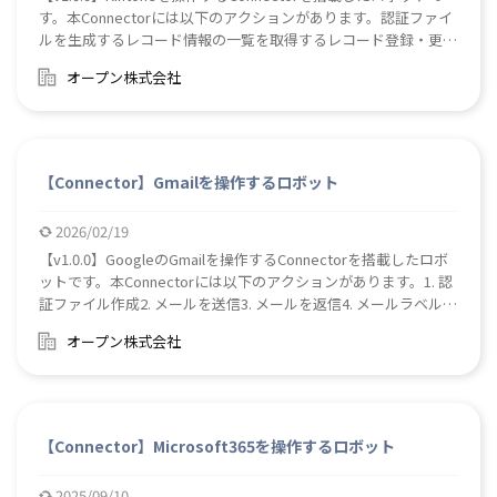
す。本Connectorには以下のアクションがあります。認証ファイ
ルを生成するレコード情報の一覧を取得するレコード登録・更新
するレコードを削除するレコード内のテーブルの行を登録・更新
オープン株式会社
するレコードにコメントを新規投稿するファイルアップロードフ
ァイルダウンロード
【Connector】Gmailを操作するロボット
2026/02/19
【v1.0.0】GoogleのGmailを操作するConnectorを搭載したロボ
ットです。本Connectorには以下のアクションがあります。1. 認
証ファイル作成2. メールを送信3. メールを返信4. メールラベル情
報取得5. スレッドメールのリスト取得6. 特定スレッドの詳細取得
オープン株式会社
7. 特定スレッドのラベル編集8. すべてのメールのリスト取得9. 特
定メールの詳細取得10. 特定メールのラベル編集11. メールの添付
ファイルをダウンロード【使用ライブラリ】Gmail API Official
.NET Client Library (NuGet)
【Connector】Microsoft365を操作するロボット
2025/09/10