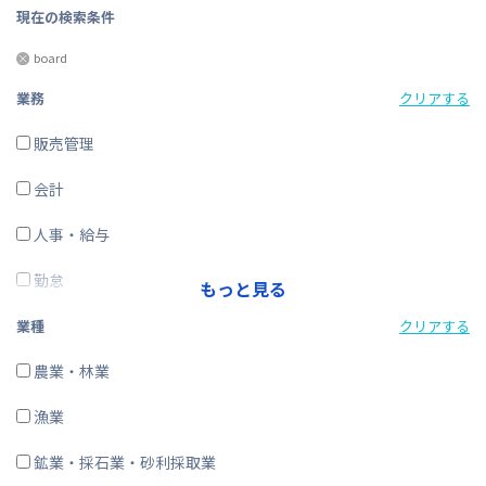
現在の検索条件
board
業務
クリアする
販売管理
会計
人事・給与
勤怠
もっと見る
経費精算
業種
クリアする
CRM・SFA
農業・林業
ERP
漁業
在庫購買
鉱業・採石業・砂利採取業