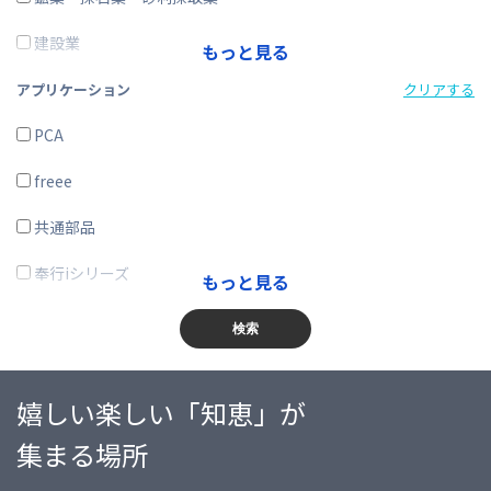
その他
建設業
もっと見る
製造業
アプリケーション
クリアする
電気・ガス・熱供給・水道業
PCA
情報通信業
freee
運輸業、郵便業
共通部品
卸売業、小売業
奉行iシリーズ
もっと見る
金融業、保険業
商奉行
検索
不動産業、物品賃貸業
蔵奉行
嬉しい楽しい「知恵」が
学術研究・専門・技術サービス業
勘定奉行
集まる場所
宿泊業・飲食サービス業
給与奉行