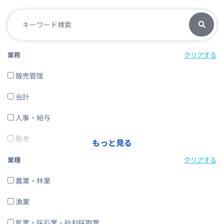
業務
クリアする
販売管理
会計
人事・給与
勤怠
もっと見る
経費精算
業種
クリアする
CRM・SFA
農業・林業
ERP
漁業
在庫購買
鉱業・採石業・砂利採取業