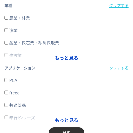
経費精算
業種
クリアする
CRM・SFA
農業・林業
ERP
漁業
在庫購買
鉱業・採石業・砂利採取業
その他
建設業
もっと見る
製造業
アプリケーション
クリアする
電気・ガス・熱供給・水道業
PCA
情報通信業
freee
運輸業、郵便業
共通部品
卸売業、小売業
奉行iシリーズ
もっと見る
金融業、保険業
商奉行
検索