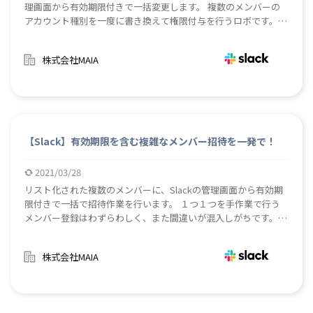
理画面から有効期限付きで一括変更します。 複数のメンバーの
アカウント種別を一度に書き換えて権限付与を行うロボです。有
効期限を設定できるため、プロジェクト期間によってメンバーに
与える権限を変更したい場合などに便利です。
株式会社MAIA
【Slack】有効期限を含む複雑なメンバー招待を一発で！
2021/03/28
リスト化された複数のメンバーに、Slackの管理画面から有効期
限付きで一括で招待作業を行います。 １つ１つを手作業で行う
メンバー登録はわずらわしく、また間違いが混入しがちです。あ
らかじめExcelで作成して確認したリストから自動で登録を行う
ことができます。また、メンバーシップの有効期限も設定できる
株式会社MAIA
ため、期間限定プロジェクトでの利用などに便利です。