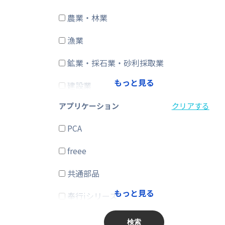
農業・林業
CRM・SFA
漁業
ERP
鉱業・採石業・砂利採取業
在庫購買
もっと見る
建設業
その他
アプリケーション
クリアする
製造業
PCA
電気・ガス・熱供給・水道業
freee
情報通信業
共通部品
運輸業、郵便業
もっと見る
奉行iシリーズ
卸売業、小売業
商奉行
金融業、保険業
検索