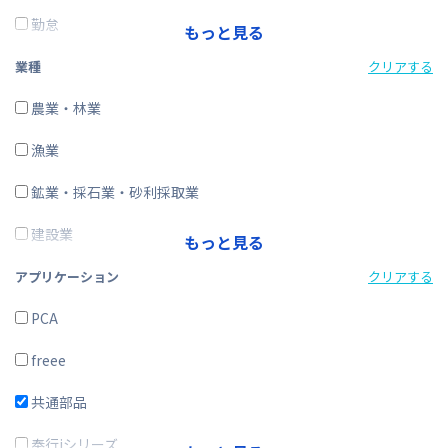
勤怠
もっと見る
経費精算
業種
クリアする
CRM・SFA
農業・林業
ERP
漁業
在庫購買
鉱業・採石業・砂利採取業
その他
建設業
もっと見る
製造業
アプリケーション
クリアする
電気・ガス・熱供給・水道業
PCA
情報通信業
freee
運輸業、郵便業
共通部品
卸売業、小売業
奉行iシリーズ