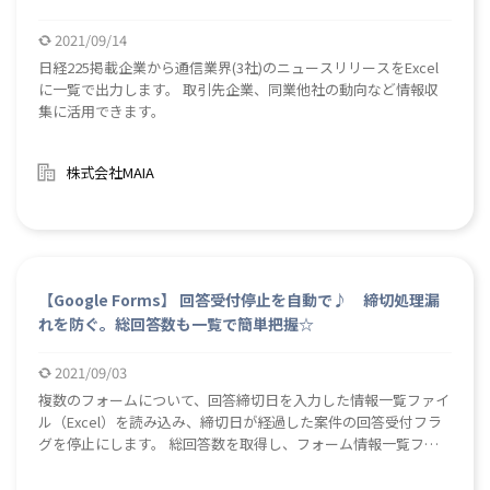
2021/09/14
日経225掲載企業から通信業界(3社)のニュースリリースをExcel
に一覧で出力します。 取引先企業、同業他社の動向など情報収
集に活用できます。
株式会社MAIA
【Google Forms】 回答受付停止を自動で♪ 締切処理漏
れを防ぐ。総回答数も一覧で簡単把握☆
2021/09/03
複数のフォームについて、回答締切日を入力した情報一覧ファイ
ル（Excel）を読み込み、締切日が経過した案件の回答受付フラ
グを停止にします。 総回答数を取得し、フォーム情報一覧ファ
イルに受付停止処理実行日と総回答数を追記します。 oogle
Formによるアンケートやキャンペーンエントリーの回答受付停