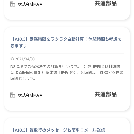
株式会社MAIA
止忘れ、期限超過を防止します。 ロボによる一覧表からの定期
巡回で処理漏れを低減。 最終回答数の記録により、アンケート
回収率把握や回答期限延長の検討にも利用できます。
【v10.3】勤務時間をラクラク自動計算！休憩時間も考慮で
きます♪
2021/04/08
DS環境での勤務時間の計算を行います。（出社時間と退社時間
による時間の算出）※休憩１時間除く、８時間以上は30分を休憩
時間とします。
株式会社MAIA
【v10.3】複数行のメッセージも簡単！メール送信