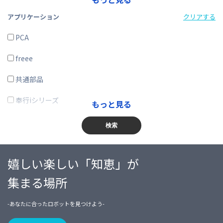
製造業
アプリケーション
クリアする
電気・ガス・熱供給・水道業
PCA
情報通信業
freee
運輸業、郵便業
共通部品
卸売業、小売業
奉行iシリーズ
もっと見る
金融業、保険業
商奉行
検索
不動産業、物品賃貸業
蔵奉行
嬉しい楽しい「知恵」が
学術研究・専門・技術サービス業
勘定奉行
集まる場所
宿泊業・飲食サービス業
給与奉行
-あなたに合ったロボットを見つけよう-
生活関連サービス業・娯楽業
就業奉行