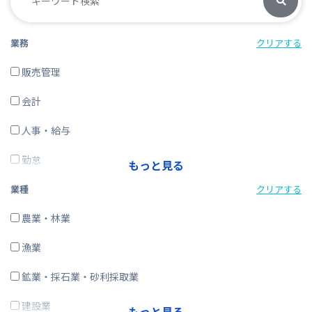
業務
クリアする
販売管理
会計
人事・給与
勤怠
もっと見る
経費精算
業種
クリアする
CRM・SFA
農業・林業
ERP
漁業
在庫購買
鉱業・採石業・砂利採取業
その他
建設業
もっと見る