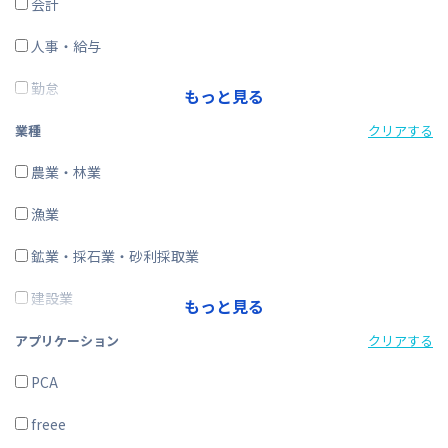
会計
人事・給与
勤怠
もっと見る
経費精算
業種
クリアする
CRM・SFA
農業・林業
ERP
漁業
在庫購買
鉱業・採石業・砂利採取業
その他
建設業
もっと見る
製造業
アプリケーション
クリアする
電気・ガス・熱供給・水道業
PCA
情報通信業
freee