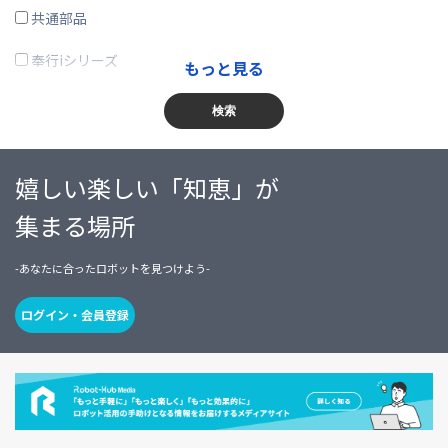
運輸業、郵便業
共通部品
卸売業、小売業
奉行iシリーズ
もっと見る
金融業、保険業
商奉行
検索
不動産業、物品賃貸業
蔵奉行
嬉しい楽しい「知恵」が
学術研究・専門・技術サービス業
勘定奉行
集まる場所
宿泊業・飲食サービス業
給与奉行
-あなたに合ったロボットを見つけよう-
生活関連サービス業・娯楽業
就業奉行
教育、学習支援業
人事奉行
ログイン・会員登録
医療、福祉
PCA商魂DX
複合サービス事業
PCA商管DX
サービス業（他に分類されないもの）
PCA会計DX