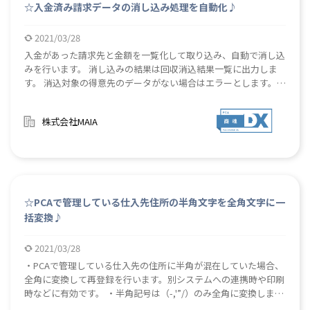
☆入金済み請求データの消し込み処理を自動化♪
2021/03/28
入金があった請求先と金額を一覧化して取り込み、自動で消し込
みを行います。 消し込みの結果は回収消込結果一覧に出力しま
す。 消込対象の得意先のデータがない場合はエラーとします。
入金があった場合の消し込み処理を自動で行うことにより、事務
処理を効率化します。
株式会社MAIA
☆PCAで管理している仕入先住所の半角文字を全角文字に一
括変換♪
2021/03/28
・PCAで管理している仕入先の住所に半角が混在していた場合、
全角に変換して再登録を行います。別システムへの連携時や印刷
時などに有効です。 ・半角記号は（-,'”/）のみ全角に変換しま
す。 ・チェックが困難な半角・全角の混在を自動で高速かつ正