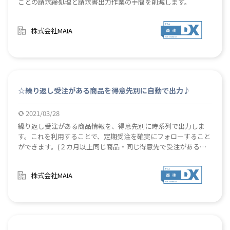
ごとの請求締処理と請求書出力作業の手間を削減します。
株式会社MAIA
☆繰り返し受注がある商品を得意先別に自動で出力♪
2021/03/28
繰り返し受注がある商品情報を、得意先別に時系列で出力しま
す。これを利用することで、定期受注を確実にフォローすること
ができます。(２カ月以上同じ商品・同じ得意先で受注があるこ
とを繰り返し受注があるとします。) 繰り返しを確認する期間が
指定できます。 繰り返し受注がある得意先について、可視化する
株式会社MAIA
ことで確実な受注につなげます。 担当者任せのフォローではな
くなるので、フォロー忘れや異動時の引継ぎ漏れを防ぐことがで
きます。