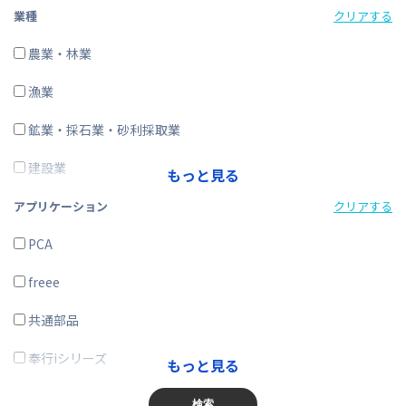
経費精算
業種
クリアする
CRM・SFA
農業・林業
ERP
漁業
在庫購買
鉱業・採石業・砂利採取業
その他
建設業
もっと見る
製造業
アプリケーション
クリアする
電気・ガス・熱供給・水道業
PCA
情報通信業
freee
運輸業、郵便業
共通部品
卸売業、小売業
奉行iシリーズ
もっと見る
金融業、保険業
商奉行
検索