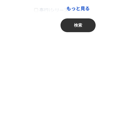
もっと見る
奉行iシリーズ
卸売業、小売業
商奉行
金融業、保険業
検索
蔵奉行
不動産業、物品賃貸業
勘定奉行
学術研究・専門・技術サービス業
給与奉行
宿泊業・飲食サービス業
就業奉行
生活関連サービス業・娯楽業
人事奉行
教育、学習支援業
PCA商魂DX
医療、福祉
PCA商管DX
複合サービス事業
PCA会計DX
サービス業（他に分類されないもの）