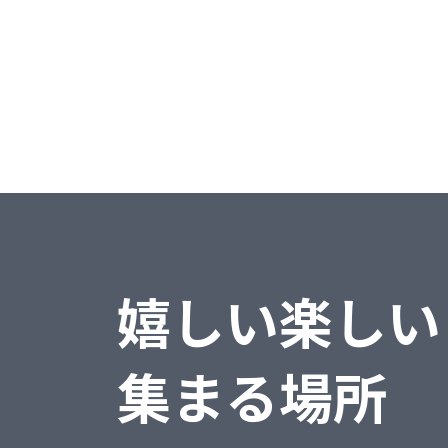
販売大臣
弥生シリーズ
>>
弥生会計
弥生給与
弥生販売
その他
嬉しい楽しい
集まる場所