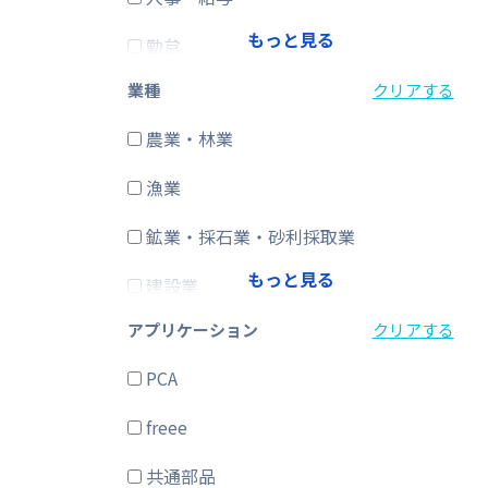
もっと見る
勤怠
業種
クリアする
経費精算
農業・林業
CRM・SFA
漁業
ERP
鉱業・採石業・砂利採取業
在庫購買
もっと見る
建設業
その他
アプリケーション
クリアする
製造業
PCA
電気・ガス・熱供給・水道業
freee
情報通信業
共通部品
運輸業、郵便業