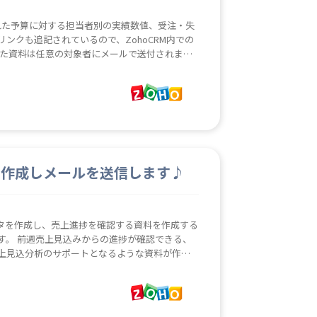
、 指定のフォルダに保存し
たファイルは指定のフ
をお願い致します。 ・ INPUTファ
の情報をご記入ください。 ・ ◆ 月ごと
を作成しメールを送信します♪
、営業事務が資料作成を行う手間を省く。
タを作成し、売上進捗を確認する資料を作成する
す。 前週売上見込みからの進捗が確認できる、
売上見込分析のサポートとなるような資料が作成
任意の対象者にメールで送付するところまでを自動