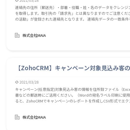
2021/03/28
連絡先の住所（郵送先）・部署・役職・姓・名のデータをクレンジ
を取得します。取引先の「請求先」とは異なりますのでご注意ください。 対象となる連絡先は指定期間
の活動」が登録された連絡先となります。 連絡先データの一致条件を「連絡先のメール」としております。 メール
の登録がないデータがあると正常に処理されない可能性があります。
名ラベル等に使う住所録作成の際など、入力データ整備時のサポー
株式会社MAIA
の４点です。 ※その他の修正事項はリストを確認・修正し、インポ
余分な空白を削除 ◆ 郵便番号の表記を000-0000に統一（""-""
統一（町名・番地/会社名のみ） ◆ ㈱、(株)、㈲、(有)の記号を
と、ZohoCRM連絡先のレポートを作成しデータをエクスポートし
ンポートウィザードを利用して既存のデータを更新します。 Zohoから
ルダに都度保存されます。 ロボを起動する都度、新たなレポートを
【ZohoCRM】キャンペーン対象見込み客
たレポートは適宜削除をお願いします。 宛名ラベルを作成する際な
ェックの手間を省く助けになる。ZohoCRM内のデータを一件ごと
2021/03/28
キャンペーン(任意指定)対象見込み客の情報を住所録ファイル（Exc
書などの郵送時にご活用ください。（Wordの宛名ラベル印刷に使
ると、ZohoCRMでキャンペーンのレポートを作成しCSV形式でエク
となる見込み客は指定された「キャンペーン」に登録されており、
なります。 ダウンロードしたデータを整備し「郵便番号」「住所
株式会社MAIA
の住所録に整えます。 データの整備内容は以下の4点です。 ・余分な空
一（"-"を必ず入れる） ・半角のカタカナと英数字を全角に統一（町名
記号を「株式会社」「有限会社」に統一 最新の活動日の範囲を指