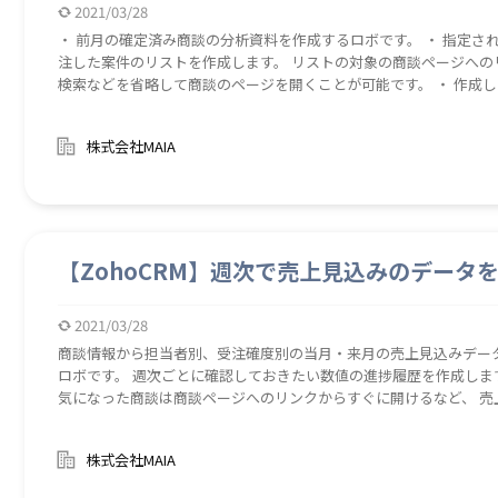
2021/03/28
・ 前月の確定済み商談の分析資料を作成するロボです。 ・ 指定された予算に対する担当者別の実績数値、受注・失
注した案件のリストを作成します。 リストの対象の商談ページへのリンクも追記されているので、ZohoCRM内での
検索などを省略して商談のページを開くことが可能です。 ・ 作成した資料は任意の対象者にメールで送付されま
す。 ・ 前月確定（受注、失注）した案件の内容や要因を分析することで、今後の営業計画や方針を検討する材料と
なります。 また、担当者別の目標達成度の確認にもご活用ください。 ・ ロボを起動すると、商談レポートを作成後
株式会社MAIA
データをエクスポート。エクスポートしたデータを予算実績商談フォーマットに転記し
ます。ファイル保存後、指定のアドレスにデータ添付のうえメールを送信します。 ・ 作成し
ォルダに都度保存されます。不要なファイルは削除するなど、適宜ファイルの整理
イル（予算実績商談フォーマット/予算データ＆商談フェーズシート）に以下
の年間予算額 ◆ 担当者名および前月の予算 ◆ ZohoCRM商談フェーズおよびフェーズごとの「受注」「失注」判定
値 ・ 毎月担当者別予算の数値を更新ください。 ・ 前月の予実、受注・失注した案件の情報をひとつのファイルに自
【ZohoCRM】週次で売上見込みのデータ
動的にまとめることで、 各データをそれぞれ閲覧したり
2021/03/28
商談情報から担当者別、受注確度別の当月・来月の売上見込みデー
ロボです。 週次ごとに確認しておきたい数値の進捗履歴を作成しま
気になった商談は商談ページへのリンクからすぐに開けるなど、 
できます。 当月・来月売上の見込を受注確度別、担当者別に分析できる資料を作成するため、今後のフォーキャス
トをExcelで提示する際などに活用できます。 ファイル作成後、
株式会社MAIA
化できるため、資料作成と送付にかかる時間を削減できます。