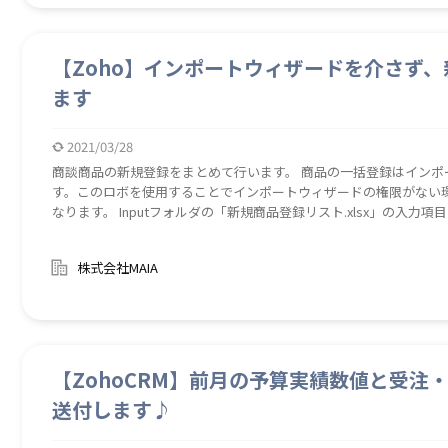
ることができます。 ロボのほか、住所録作成用のExcelフォーマッ
Zohoフォルダに保存されます。ご不要であれば削除をお願い致します。 見込み客の住所データを利用して
どに必要になる住所録ファイルを作成し、事務処理の効率を上げる
【Zoho】インポートウィザードを介さず
ます
2021/03/28
商談商品の新規登録をまとめて行います。 商品の一括登録はイン
す。このロボを使用することでインポートウィザードの権限がない
なります。 Inputフォルダの「新規商品登録リスト.xlsx」の入力
作成してください。 ロボを起動すると「新規商品登録リスト.xlsx」
保存作業を繰り返し行います。※ 商品の入力が可能なユーザーがご利用ください。 商談商品
株式会社MAIA
ィザードを介さなくても一括登録することができ、インポートウィ
れる。
【ZohoCRM】前月の予算実績数値と受注
送付します♪