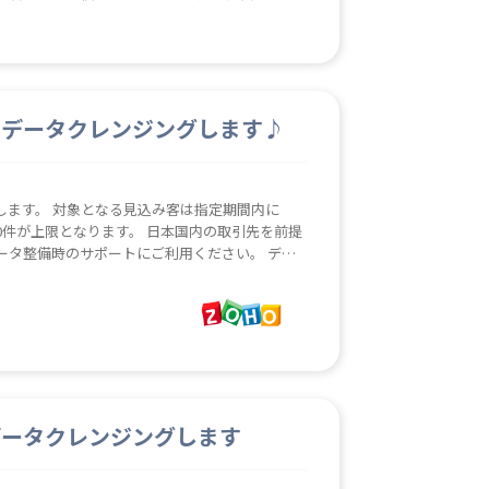
ァイルを復元することはできません。
をデータクレンジングします♪
します。 対象となる見込み客は指定期間内に
00件が上限となります。 日本国内の取引先を前提
ータ整備時のサポートにご利用ください。 デー
認・修正し、インポートウィザード等で更新をお
00に統一（数字は半角、"-"（半角ハイフン）を
会社名のみ） ・㈱、(株)、㈲、(有)の記号を
見込み客のレポートを作成しデータをエクスポート
ォルダに都度保存されます。必要に応じて削除するな
間を大幅に削減します。
データクレンジングします