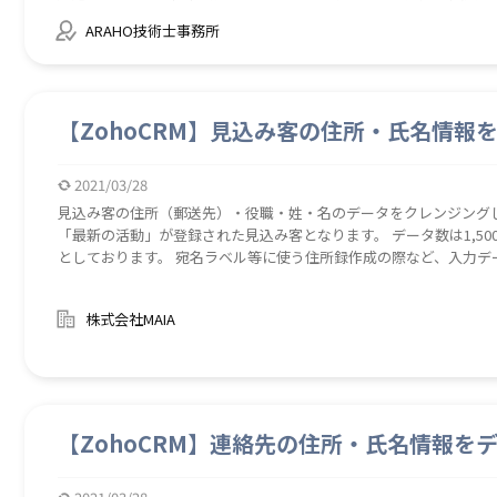
ビデンス取得 【注意】 一度変換したファイルからロボットフ
ARAHO技術士事務所
【ZohoCRM】見込み客の住所・氏名情報
2021/03/28
見込み客の住所（郵送先）・役職・姓・名のデータをクレンジング
「最新の活動」が登録された見込み客となります。 データ数は1,5
としております。 宛名ラベル等に使う住所録作成の際など、入力デ
タの整理内容は以下の4点です。 ※その他の修正事項はリストを確
願い致します。 ・余分な空白を削除 ・郵便番号の表記を000-00
株式会社MAIA
必ず入れる） ・半角のカタカナと英数字を全角に統一（町名・番地/
「株式会社」「有限会社」に統一 ロボを起動すると、ZohoCRM
します。 ZohoからエクスポートしたCSVファイルはOutputフ
どご対応をお願いします。 宛名ラベルを作成する際など、データ不備を事前に整備することでデータチェックの手間
を省けます。 ZohoCRM内のデータを一件ごとに修正する時間と手
【ZohoCRM】連絡先の住所・氏名情報を