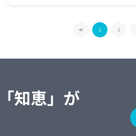
1
2
「知恵」が