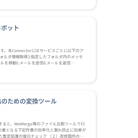
るロボット
ボットです。本Connectorにはサービスごとに以下のア
ルフォルダ情報取得2.指定したフォルダ内のメッセ
ルを移動5.メールを送信6.メールを返信
プロード3.ファイルをダウンロード4.ファイルまた
またはフォルダ）を移動7.アイテム（ファイルま
メントのライブラリ情報を取得Teams1.参加チ
4.所属するテナント内の全てのユーザー（アカウ
メッセージ情報取得7.チーム内のチャンネルへメ
出のための変換ツール
oft Graph詳細につきましてはダウンロードさ
すると、WinMerge等のファイル比較ツールでロ
必要となる下記作業の効率化と漏れ防止に効果が
た暫定処置の復元チェック （２）改修箇所のエ