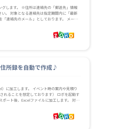
ングします。 ※住所は連絡先の「郵送先」情報
内に「最新
 日本国内の取引先を前提としております。 宛
トにご利用ください。 データの整理内容は以下
ートウィザード等で更新をお願い致します。 ◆
を必ず入れる） ◆ 半角のカタカナと英数字を全角に
「株式会社」「有限会社」に統一 ロボを起動する
ます。 ロボでデータクレンジングを行った後、イ
エクスポートしたCSVファイルはOutputフォ
作成し指定のフォルダに保存します。不要になっ
の住所録を自動で作成♪
ど、データ不備を事前に整備することでデータチ
に修正する時間と手間を大幅に削減する
el）に加工します。 イベント時の案内や見積り
用されることを想定しております） ロボを起動す
スポート後、Excelファイルに加工します。 対象
「キャンペーン終了日」が指定期間内のデータと
１」「住所２」「会社名」「役職」「姓」「名」
白を削除 ・郵便番号の表記を000-0000に統
・番地/会社名のみ） ・㈱、(株)、㈲、(有)の
定することでしばらく活動のない連絡先を除外す