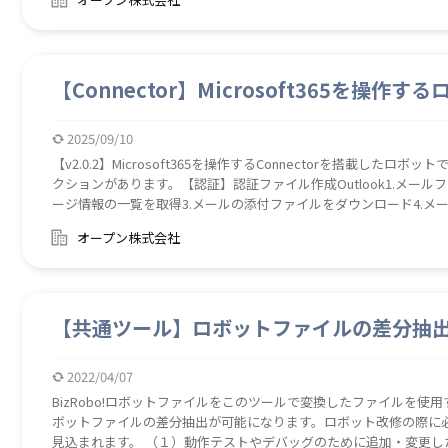
Library (NuGet)
【Connector】Microsoft365を操作す
2025/09/10
【v2.0.2】Microsoft365を操作するConnectorを搭載したロ
クションがあります。【認証】認証ファイル作成Outlook1.メー
ージ情報の一覧を取得3.メールの添付ファイルをダウンロード4.メー
Sharepoint1.アクセスできるサイト一覧を取得2.ファイルをアッ
オープン株式会社
はフォルダのリストを取得5.フォルダを作成6.アイテム（ファイル
たはフォルダ）を削除8.サイトリスト情報を取得9.サイト内のドキュ
ーム情報取得2.チーム内のチャンネル情報取得3.チャット情報取得
ント）の情報取得5.チャンネルのメッセージ情報取得6.チャットの
【共通ツール】ロボットファイルの差分抽
ッセージ送信8.チャットへメッセージ送信【使用ライブラリ】Micros
れたzipファイルに同梱されたマニュアルをご参照ください。
2022/04/07
BizRobo!ロボットファイルをこのツールで変換したファイルを使用
ボットファイルの差分抽出が可能になります。ロボット改修の際に
見込まれます。 （１）動作テストやデバッグのために追加・変更し