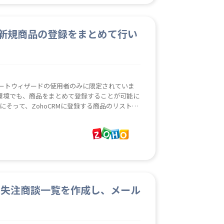
トを利用します。 作成した住所レポートは指定の
郵送時な
。
、新規商品の登録をまとめて行い
ポートウィザードの使用者のみに限定されていま
環境でも、商品をまとめて登録することが可能に
項目にそって、ZohoCRMに登録する商品のリストを
を読込み、ZohoCRM新規商品登録画面に入力・
の入力をインポートウ
ザードが使用できない環境での入力効率が上げら
・失注商談一覧を作成し、メール