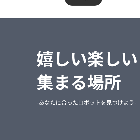
蔵奉行
不動産業、物品賃貸業
勘定奉行
学術研究・専門・技術サービス業
給与奉行
宿泊業・飲食サービス業
嬉しい楽しい
就業奉行
生活関連サービス業・娯楽業
人事奉行
教育、学習支援業
集まる場所
PCA商魂DX
医療、福祉
PCA商管DX
複合サービス事業
-あなたに合ったロボットを見つけよう-
PCA会計DX
サービス業（他に分類されないもの）
PCA給与DX
公務（他に分類されるものを除く）
会計freee
分類不能の産業