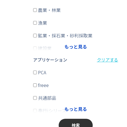
農業・林業
CRM・SFA
漁業
ERP
鉱業・採石業・砂利採取業
在庫購買
もっと見る
建設業
その他
アプリケーション
クリアする
製造業
PCA
電気・ガス・熱供給・水道業
freee
情報通信業
共通部品
運輸業、郵便業
もっと見る
奉行iシリーズ
卸売業、小売業
商奉行
金融業、保険業
検索