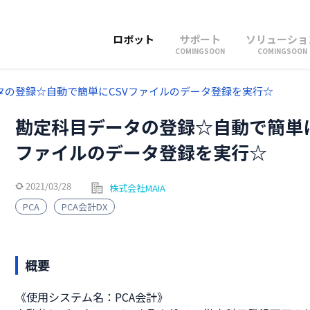
ロボット
サポート
ソリューショ
COMINGSOON
COMINGSOON
タの登録☆自動で簡単にCSVファイルのデータ登録を実行☆
勘定科目データの登録☆自動で簡単に
ファイルのデータ登録を実行☆
2021/03/28
株式会社MAIA
PCA
PCA会計DX
概要
《使用システム名：PCA会計》