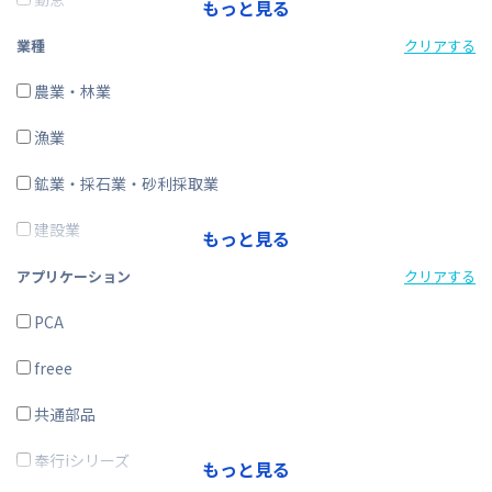
もっと見る
経費精算
業種
クリアする
CRM・SFA
農業・林業
ERP
漁業
在庫購買
鉱業・採石業・砂利採取業
その他
建設業
もっと見る
製造業
アプリケーション
クリアする
電気・ガス・熱供給・水道業
PCA
情報通信業
freee
運輸業、郵便業
共通部品
卸売業、小売業
奉行iシリーズ
もっと見る