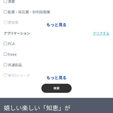
ERP
漁業
在庫購買
鉱業・採石業・砂利採取業
その他
建設業
もっと見る
製造業
アプリケーション
クリアする
電気・ガス・熱供給・水道業
PCA
情報通信業
freee
運輸業、郵便業
共通部品
卸売業、小売業
奉行iシリーズ
もっと見る
金融業、保険業
商奉行
検索
不動産業、物品賃貸業
蔵奉行
嬉しい楽しい「知恵」が
学術研究・専門・技術サービス業
勘定奉行