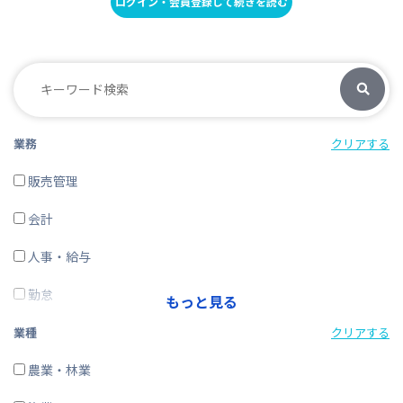
ログイン・会員登録して続きを読む
業務
クリアする
販売管理
会計
人事・給与
勤怠
もっと見る
経費精算
業種
クリアする
CRM・SFA
農業・林業