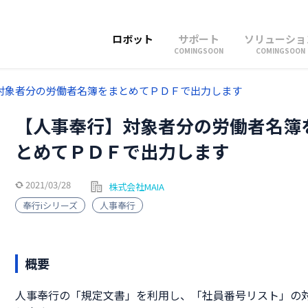
ロボット
サポート
ソリューショ
COMINGSOON
COMINGSOON
対象者分の労働者名簿をまとめてＰＤＦで出力します
【人事奉行】対象者分の労働者名簿
とめてＰＤＦで出力します
2021/03/28
株式会社MAIA
奉行iシリーズ
人事奉行
概要
人事奉行の「規定文書」を利用し、「社員番号リスト」の