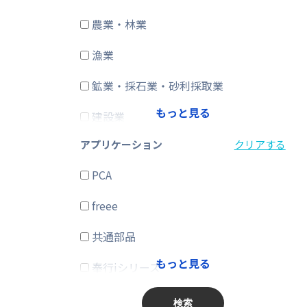
農業・林業
CRM・SFA
漁業
ERP
鉱業・採石業・砂利採取業
在庫購買
もっと見る
建設業
その他
アプリケーション
クリアする
製造業
PCA
電気・ガス・熱供給・水道業
freee
情報通信業
共通部品
運輸業、郵便業
もっと見る
奉行iシリーズ
卸売業、小売業
商奉行
金融業、保険業
検索