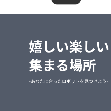
蔵奉行
不動産業、物品賃貸業
勘定奉行
学術研究・専門・技術サービス業
給与奉行
宿泊業・飲食サービス業
嬉しい楽しい
就業奉行
生活関連サービス業・娯楽業
人事奉行
教育、学習支援業
集まる場所
PCA商魂DX
医療、福祉
PCA商管DX
複合サービス事業
-あなたに合ったロボットを見つけよう-
PCA会計DX
サービス業（他に分類されないもの）
PCA給与DX
公務（他に分類されるものを除く）
会計freee
分類不能の産業