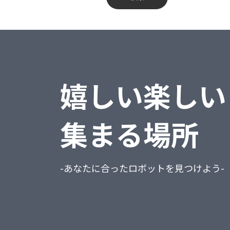
蔵奉行
不動産業、物品賃貸業
勘定奉行
学術研究・専門・技術サービス業
給与奉行
宿泊業・飲食サービス業
嬉しい楽しい
就業奉行
生活関連サービス業・娯楽業
人事奉行
教育、学習支援業
集まる場所
PCA商魂DX
医療、福祉
PCA商管DX
複合サービス事業
-あなたに合ったロボットを見つけよう-
PCA会計DX
サービス業（他に分類されないもの）
PCA給与DX
公務（他に分類されるものを除く）
会計freee
分類不能の産業