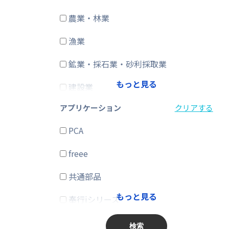
農業・林業
CRM・SFA
漁業
ERP
鉱業・採石業・砂利採取業
在庫購買
もっと見る
建設業
その他
アプリケーション
クリアする
製造業
PCA
電気・ガス・熱供給・水道業
freee
情報通信業
共通部品
運輸業、郵便業
もっと見る
奉行iシリーズ
卸売業、小売業
商奉行
金融業、保険業
検索