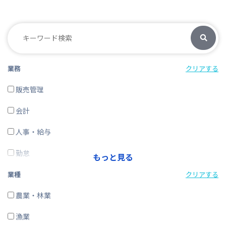
業務
クリアする
販売管理
会計
人事・給与
勤怠
もっと見る
経費精算
業種
クリアする
CRM・SFA
農業・林業
ERP
漁業