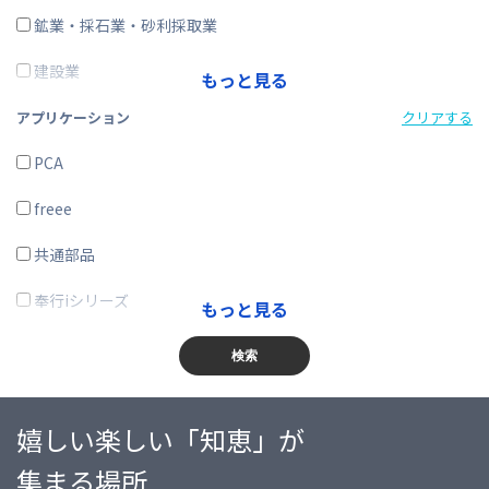
在庫購買
鉱業・採石業・砂利採取業
その他
建設業
もっと見る
製造業
アプリケーション
クリアする
電気・ガス・熱供給・水道業
PCA
情報通信業
freee
運輸業、郵便業
共通部品
卸売業、小売業
奉行iシリーズ
もっと見る
金融業、保険業
商奉行
検索
不動産業、物品賃貸業
蔵奉行
嬉しい楽しい「知恵」が
学術研究・専門・技術サービス業
勘定奉行
集まる場所
宿泊業・飲食サービス業
給与奉行