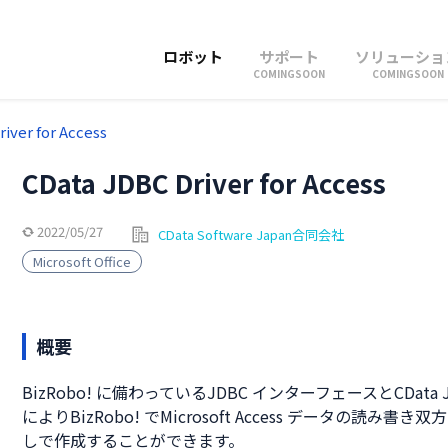
ロボット
サポート
ソリューショ
COMINGSOON
COMINGSOON
iver for Access
CData JDBC Driver for Access
2022/05/27
CData Software Japan合同会社
Microsoft Office
概要
BizRobo! に備わっているJDBC インターフェースとCData JDB
によりBizRobo! でMicrosoft Access データの読
しで作成することができます。