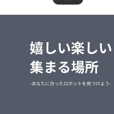
蔵奉行
不動産業、物品賃貸業
勘定奉行
学術研究・専門・技術サービス業
給与奉行
宿泊業・飲食サービス業
嬉しい楽しい
就業奉行
生活関連サービス業・娯楽業
人事奉行
教育、学習支援業
集まる場所
PCA商魂DX
医療、福祉
PCA商管DX
複合サービス事業
-あなたに合ったロボットを見つけよう-
PCA会計DX
サービス業（他に分類されないもの）
PCA給与DX
公務（他に分類されるものを除く）
会計freee
分類不能の産業