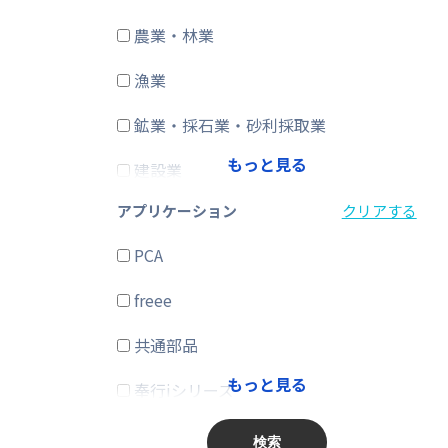
農業・林業
CRM・SFA
漁業
ERP
鉱業・採石業・砂利採取業
在庫購買
もっと見る
建設業
その他
アプリケーション
クリアする
製造業
PCA
電気・ガス・熱供給・水道業
freee
情報通信業
共通部品
運輸業、郵便業
もっと見る
奉行iシリーズ
卸売業、小売業
商奉行
金融業、保険業
検索