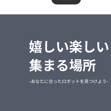
蔵奉行
不動産業、物品賃貸業
勘定奉行
学術研究・専門・技術サービス業
給与奉行
宿泊業・飲食サービス業
嬉しい楽しい
就業奉行
生活関連サービス業・娯楽業
人事奉行
教育、学習支援業
集まる場所
PCA商魂DX
医療、福祉
PCA商管DX
複合サービス事業
-あなたに合ったロボットを見つけよう-
PCA会計DX
サービス業（他に分類されないもの）
PCA給与DX
公務（他に分類されるものを除く）
会計freee
分類不能の産業