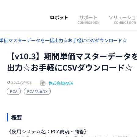
ロボット
サポート
ソリューショ
COMINGSOON
COMINGSOON
期間単価マスターデータを一括出力☆お手軽にCSVダウンロード☆
【v10.3】期間単価マスターデータ
出力☆お手軽にCSVダウンロード☆
2021/04/08
株式会社MAIA
PCA
PCA商魂DX
概要
《使用システム名：PCA商魂・商管》