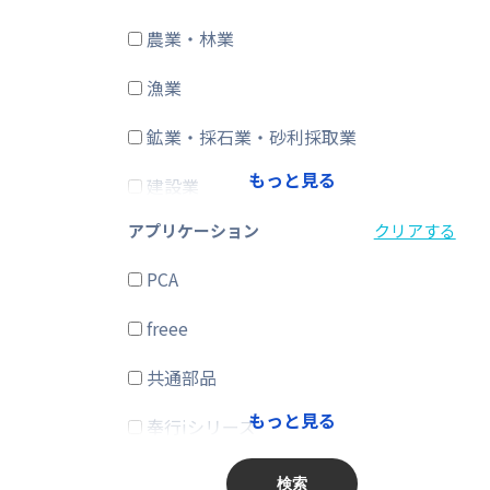
農業・林業
CRM・SFA
漁業
ERP
鉱業・採石業・砂利採取業
在庫購買
もっと見る
建設業
その他
アプリケーション
クリアする
製造業
PCA
電気・ガス・熱供給・水道業
freee
情報通信業
共通部品
運輸業、郵便業
もっと見る
奉行iシリーズ
卸売業、小売業
商奉行
金融業、保険業
検索