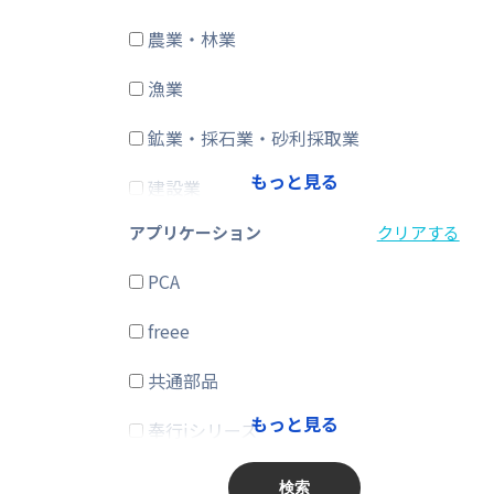
農業・林業
CRM・SFA
漁業
ERP
鉱業・採石業・砂利採取業
在庫購買
もっと見る
建設業
その他
アプリケーション
クリアする
製造業
PCA
電気・ガス・熱供給・水道業
freee
情報通信業
共通部品
運輸業、郵便業
もっと見る
奉行iシリーズ
卸売業、小売業
商奉行
金融業、保険業
検索