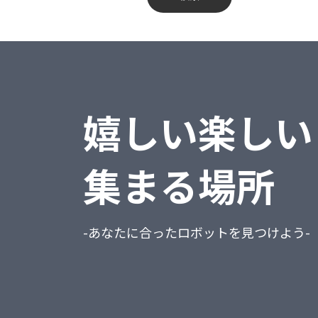
蔵奉行
不動産業、物品賃貸業
勘定奉行
学術研究・専門・技術サービス業
給与奉行
宿泊業・飲食サービス業
嬉しい楽しい
就業奉行
生活関連サービス業・娯楽業
人事奉行
教育、学習支援業
集まる場所
PCA商魂DX
医療、福祉
PCA商管DX
複合サービス事業
-あなたに合ったロボットを見つけよう-
PCA会計DX
サービス業（他に分類されないもの）
PCA給与DX
公務（他に分類されるものを除く）
会計freee
分類不能の産業