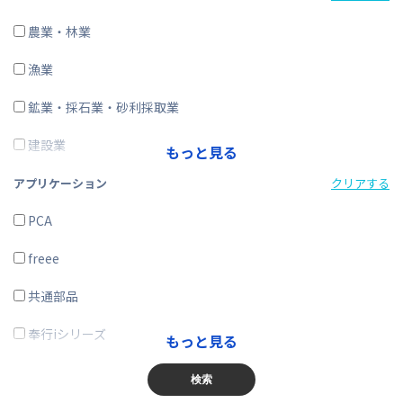
CRM・SFA
農業・林業
ERP
漁業
在庫購買
鉱業・採石業・砂利採取業
その他
建設業
もっと見る
製造業
アプリケーション
クリアする
電気・ガス・熱供給・水道業
PCA
情報通信業
freee
運輸業、郵便業
共通部品
卸売業、小売業
奉行iシリーズ
もっと見る
金融業、保険業
商奉行
検索