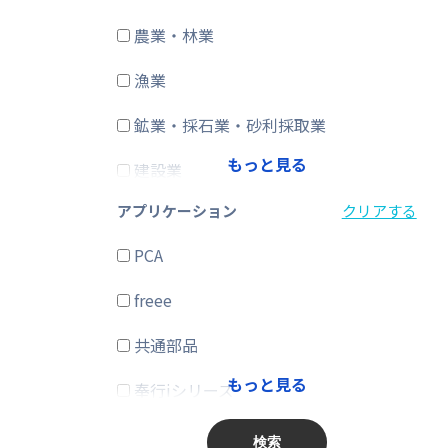
農業・林業
CRM・SFA
漁業
ERP
鉱業・採石業・砂利採取業
在庫購買
もっと見る
建設業
その他
アプリケーション
クリアする
製造業
PCA
電気・ガス・熱供給・水道業
freee
情報通信業
共通部品
運輸業、郵便業
もっと見る
奉行iシリーズ
卸売業、小売業
商奉行
金融業、保険業
検索