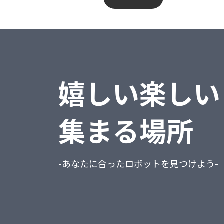
蔵奉行
不動産業、物品賃貸業
勘定奉行
学術研究・専門・技術サービス業
給与奉行
宿泊業・飲食サービス業
嬉しい楽しい
就業奉行
生活関連サービス業・娯楽業
人事奉行
教育、学習支援業
集まる場所
PCA商魂DX
医療、福祉
PCA商管DX
複合サービス事業
-あなたに合ったロボットを見つけよう-
PCA会計DX
サービス業（他に分類されないもの）
PCA給与DX
公務（他に分類されるものを除く）
会計freee
分類不能の産業