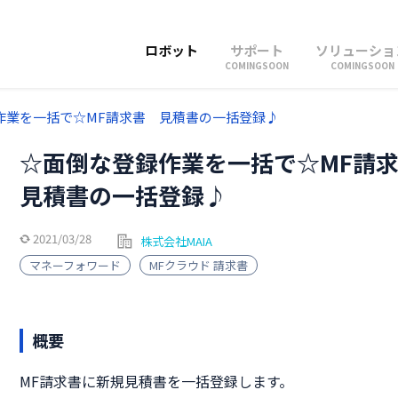
ロボット
サポート
ソリューショ
COMINGSOON
COMINGSOON
作業を一括で☆MF請求書 見積書の一括登録♪
☆面倒な登録作業を一括で☆MF請
見積書の一括登録♪
2021/03/28
株式会社MAIA
マネーフォワード
MFクラウド 請求書
概要
MF請求書に新規見積書を一括登録します。