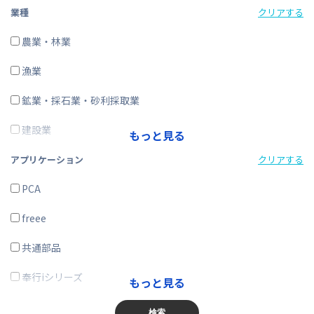
経費精算
業種
クリアする
CRM・SFA
農業・林業
ERP
漁業
在庫購買
鉱業・採石業・砂利採取業
その他
建設業
もっと見る
製造業
アプリケーション
クリアする
電気・ガス・熱供給・水道業
PCA
情報通信業
freee
運輸業、郵便業
共通部品
卸売業、小売業
奉行iシリーズ
もっと見る
金融業、保険業
商奉行
検索