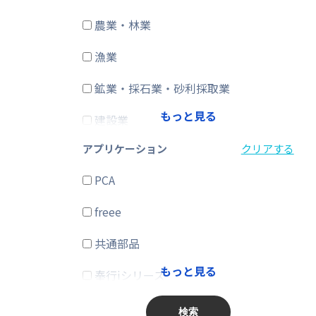
農業・林業
CRM・SFA
漁業
ERP
鉱業・採石業・砂利採取業
在庫購買
もっと見る
建設業
その他
アプリケーション
クリアする
製造業
PCA
電気・ガス・熱供給・水道業
freee
情報通信業
共通部品
運輸業、郵便業
もっと見る
奉行iシリーズ
卸売業、小売業
商奉行
金融業、保険業
検索