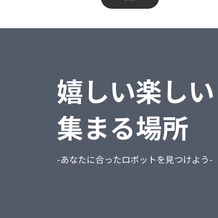
蔵奉行
不動産業、物品賃貸業
勘定奉行
学術研究・専門・技術サービス業
給与奉行
宿泊業・飲食サービス業
嬉しい楽しい
就業奉行
生活関連サービス業・娯楽業
人事奉行
教育、学習支援業
集まる場所
PCA商魂DX
医療、福祉
PCA商管DX
複合サービス事業
-あなたに合ったロボットを見つけよう-
PCA会計DX
サービス業（他に分類されないもの）
PCA給与DX
公務（他に分類されるものを除く）
会計freee
分類不能の産業