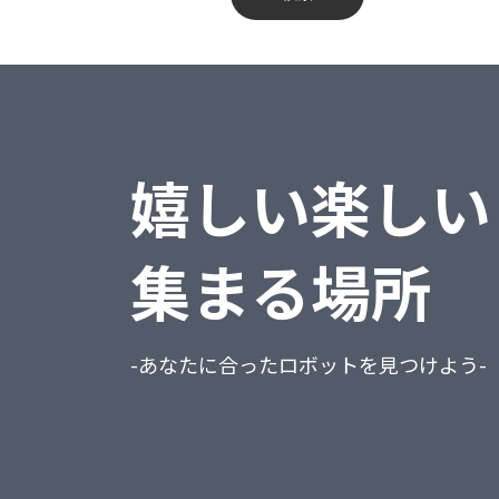
蔵奉行
不動産業、物品賃貸業
勘定奉行
学術研究・専門・技術サービス業
給与奉行
宿泊業・飲食サービス業
嬉しい楽しい
就業奉行
生活関連サービス業・娯楽業
人事奉行
教育、学習支援業
集まる場所
PCA商魂DX
医療、福祉
PCA商管DX
複合サービス事業
-あなたに合ったロボットを見つけよう-
PCA会計DX
サービス業（他に分類されないもの）
PCA給与DX
公務（他に分類されるものを除く）
会計freee
分類不能の産業