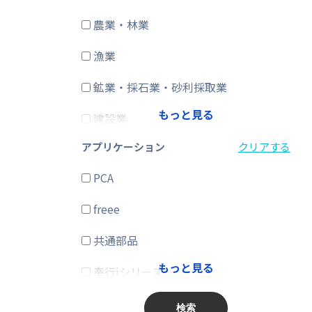
農業・林業
CRM・SFA
漁業
ERP
鉱業・採石業・砂利採取業
在庫購買
もっと見る
建設業
その他
アプリケーション
クリアする
製造業
PCA
電気・ガス・熱供給・水道業
freee
情報通信業
共通部品
運輸業、郵便業
もっと見る
奉行iシリーズ
卸売業、小売業
商奉行
金融業、保険業
検索