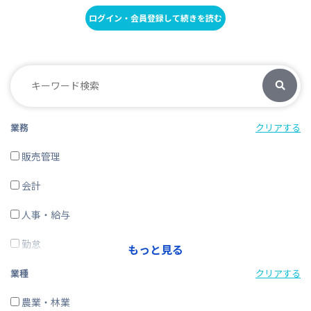
ログイン・会員登録して続きを読む
業務
クリアする
販売管理
会計
人事・給与
勤怠
もっと見る
経費精算
業種
クリアする
CRM・SFA
農業・林業