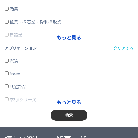
ERP
漁業
在庫購買
鉱業・採石業・砂利採取業
その他
建設業
もっと見る
製造業
アプリケーション
クリアする
電気・ガス・熱供給・水道業
PCA
情報通信業
freee
運輸業、郵便業
共通部品
卸売業、小売業
奉行iシリーズ
もっと見る
金融業、保険業
商奉行
検索
不動産業、物品賃貸業
蔵奉行