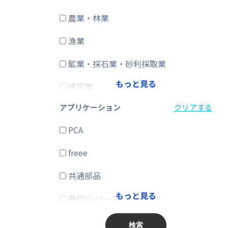
農業・林業
CRM・SFA
漁業
ERP
鉱業・採石業・砂利採取業
在庫購買
もっと見る
建設業
その他
アプリケーション
クリアする
製造業
PCA
電気・ガス・熱供給・水道業
freee
情報通信業
共通部品
運輸業、郵便業
もっと見る
奉行iシリーズ
卸売業、小売業
商奉行
金融業、保険業
検索