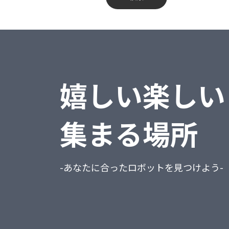
蔵奉行
不動産業、物品賃貸業
勘定奉行
学術研究・専門・技術サービス業
給与奉行
宿泊業・飲食サービス業
嬉しい楽しい
就業奉行
生活関連サービス業・娯楽業
人事奉行
教育、学習支援業
集まる場所
PCA商魂DX
医療、福祉
PCA商管DX
複合サービス事業
-あなたに合ったロボットを見つけよう-
PCA会計DX
サービス業（他に分類されないもの）
PCA給与DX
公務（他に分類されるものを除く）
会計freee
分類不能の産業