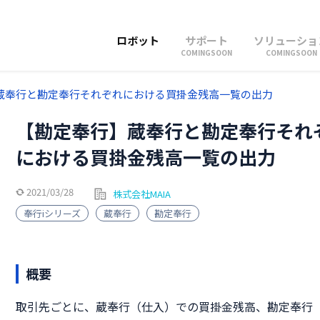
ロボット
サポート
ソリューショ
COMINGSOON
COMINGSOON
蔵奉行と勘定奉行それぞれにおける買掛金残高一覧の出力
【勘定奉行】蔵奉行と勘定奉行それ
における買掛金残高一覧の出力
2021/03/28
株式会社MAIA
奉行iシリーズ
蔵奉行
勘定奉行
概要
取引先ごとに、蔵奉行（仕入）での買掛金残高、勘定奉行