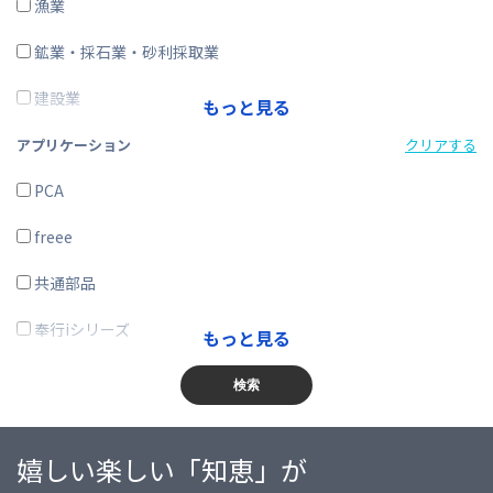
ERP
漁業
在庫購買
鉱業・採石業・砂利採取業
その他
建設業
もっと見る
製造業
アプリケーション
クリアする
電気・ガス・熱供給・水道業
PCA
情報通信業
freee
運輸業、郵便業
共通部品
卸売業、小売業
奉行iシリーズ
もっと見る
金融業、保険業
商奉行
検索
不動産業、物品賃貸業
蔵奉行
嬉しい楽しい「知恵」が
学術研究・専門・技術サービス業
勘定奉行