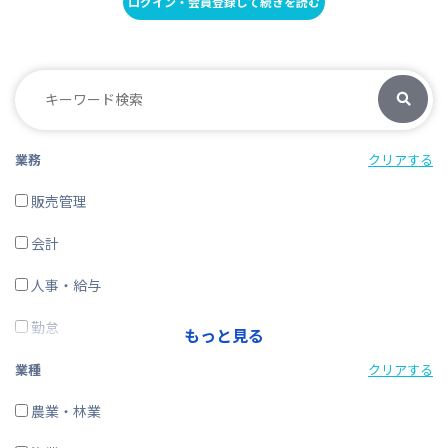
ログイン・会員登録して続きを読む
業務
クリアする
販売管理
会計
人事・給与
勤怠
もっと見る
経費精算
業種
クリアする
CRM・SFA
農業・林業