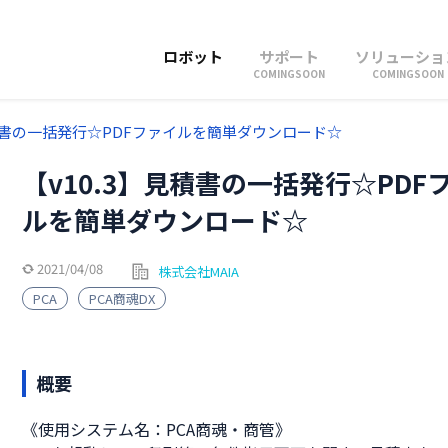
ロボット
サポート
ソリューショ
COMINGSOON
COMINGSOON
見積書の一括発行☆PDFファイルを簡単ダウンロード☆
【v10.3】見積書の一括発行☆PDF
ルを簡単ダウンロード☆
2021/04/08
株式会社MAIA
PCA
PCA商魂DX
概要
《使用システム名：PCA商魂・商管》