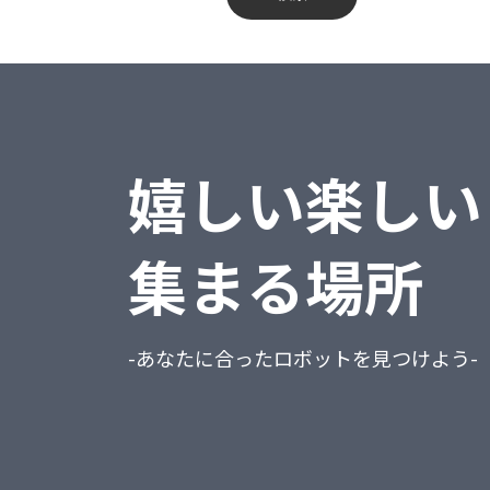
蔵奉行
不動産業、物品賃貸業
勘定奉行
学術研究・専門・技術サービス業
給与奉行
宿泊業・飲食サービス業
嬉しい楽しい
就業奉行
生活関連サービス業・娯楽業
人事奉行
教育、学習支援業
集まる場所
PCA商魂DX
医療、福祉
PCA商管DX
複合サービス事業
-あなたに合ったロボットを見つけよう-
PCA会計DX
サービス業（他に分類されないもの）
PCA給与DX
公務（他に分類されるものを除く）
会計freee
分類不能の産業