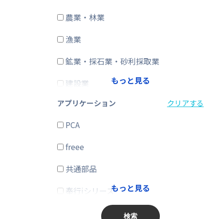
農業・林業
CRM・SFA
漁業
ERP
鉱業・採石業・砂利採取業
在庫購買
もっと見る
建設業
その他
アプリケーション
クリアする
製造業
PCA
電気・ガス・熱供給・水道業
freee
情報通信業
共通部品
運輸業、郵便業
もっと見る
奉行iシリーズ
卸売業、小売業
商奉行
金融業、保険業
検索