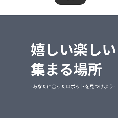
蔵奉行
不動産業、物品賃貸業
勘定奉行
学術研究・専門・技術サービス業
給与奉行
宿泊業・飲食サービス業
嬉しい楽しい
就業奉行
生活関連サービス業・娯楽業
人事奉行
教育、学習支援業
集まる場所
PCA商魂DX
医療、福祉
PCA商管DX
複合サービス事業
-あなたに合ったロボットを見つけよう-
PCA会計DX
サービス業（他に分類されないもの）
PCA給与DX
公務（他に分類されるものを除く）
会計freee
分類不能の産業