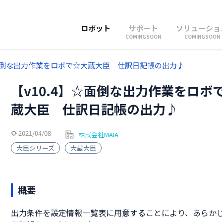
ロボット
サポート
ソリューショ
COMINGSOON
COMINGSOON
☆面倒な出力作業をロボで☆大蔵大臣 仕訳日記帳の出力♪
【v10.4】☆面倒な出力作業をロボ
蔵大臣 仕訳日記帳の出力♪
2021/04/08
株式会社MAIA
大臣シリーズ
大蔵大臣
概要
出力条件を設定情報一覧表に用意することにより、あらか