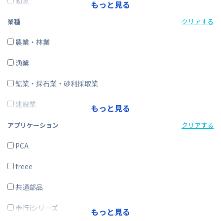
勤怠
もっと見る
経費精算
業種
クリアする
CRM・SFA
農業・林業
ERP
漁業
在庫購買
鉱業・採石業・砂利採取業
その他
建設業
もっと見る
製造業
アプリケーション
クリアする
電気・ガス・熱供給・水道業
PCA
情報通信業
freee
運輸業、郵便業
共通部品
卸売業、小売業
奉行iシリーズ
もっと見る