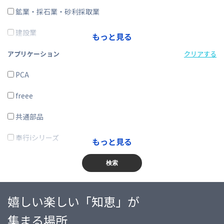
在庫購買
鉱業・採石業・砂利採取業
その他
建設業
もっと見る
製造業
アプリケーション
クリアする
電気・ガス・熱供給・水道業
PCA
情報通信業
freee
運輸業、郵便業
共通部品
卸売業、小売業
奉行iシリーズ
もっと見る
金融業、保険業
商奉行
検索
不動産業、物品賃貸業
蔵奉行
嬉しい楽しい「知恵」が
学術研究・専門・技術サービス業
勘定奉行
集まる場所
宿泊業・飲食サービス業
給与奉行