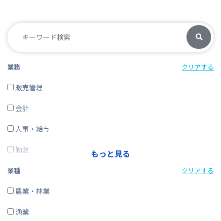
業務
クリアする
販売管理
会計
人事・給与
勤怠
もっと見る
経費精算
業種
クリアする
CRM・SFA
農業・林業
ERP
漁業