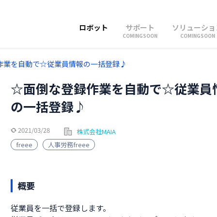
ロボット
サポート
ソリューショ
COMINGSOON
COMINGSOON
作業を自動で☆従業員情報の一括登録♪
☆面倒な登録作業を自動で☆従業員
の一括登録♪
2021/03/28
株式会社MAIA
freee
人事労務freee
概要
従業員を一括で登録します。