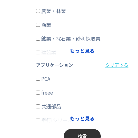
農業・林業
CRM・SFA
漁業
ERP
鉱業・採石業・砂利採取業
在庫購買
もっと見る
建設業
その他
アプリケーション
クリアする
製造業
PCA
電気・ガス・熱供給・水道業
freee
情報通信業
共通部品
運輸業、郵便業
もっと見る
奉行iシリーズ
卸売業、小売業
商奉行
金融業、保険業
検索