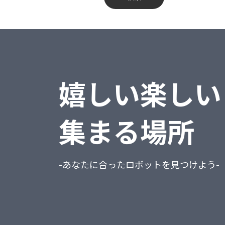
蔵奉行
不動産業、物品賃貸業
勘定奉行
学術研究・専門・技術サービス業
給与奉行
宿泊業・飲食サービス業
嬉しい楽しい
就業奉行
生活関連サービス業・娯楽業
人事奉行
教育、学習支援業
集まる場所
PCA商魂DX
医療、福祉
PCA商管DX
複合サービス事業
-あなたに合ったロボットを見つけよう-
PCA会計DX
サービス業（他に分類されないもの）
PCA給与DX
公務（他に分類されるものを除く）
会計freee
分類不能の産業