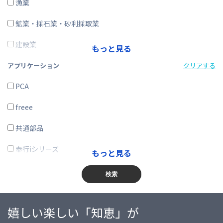
ERP
漁業
在庫購買
鉱業・採石業・砂利採取業
その他
建設業
もっと見る
製造業
アプリケーション
クリアする
電気・ガス・熱供給・水道業
PCA
情報通信業
freee
運輸業、郵便業
共通部品
卸売業、小売業
奉行iシリーズ
もっと見る
金融業、保険業
商奉行
検索
不動産業、物品賃貸業
蔵奉行
嬉しい楽しい「知恵」が
学術研究・専門・技術サービス業
勘定奉行