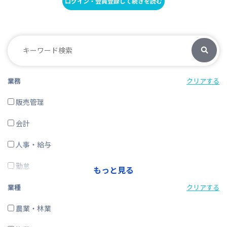
ログイン・会員登録して続きを読む
業務
クリアする
販売管理
会計
人事・給与
勤怠
もっと見る
経費精算
業種
クリアする
CRM・SFA
農業・林業