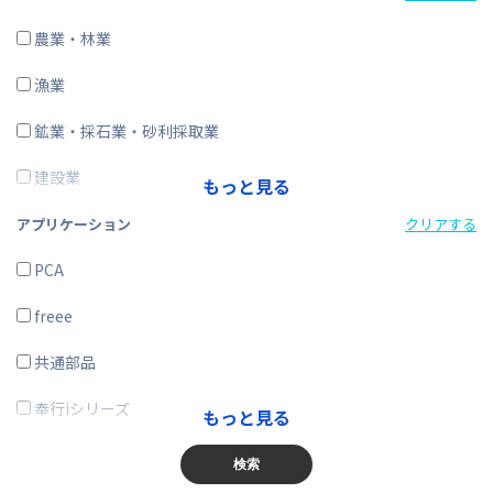
CRM・SFA
農業・林業
ERP
漁業
在庫購買
鉱業・採石業・砂利採取業
その他
建設業
もっと見る
製造業
アプリケーション
クリアする
電気・ガス・熱供給・水道業
PCA
情報通信業
freee
運輸業、郵便業
共通部品
卸売業、小売業
奉行iシリーズ
もっと見る
金融業、保険業
商奉行
検索