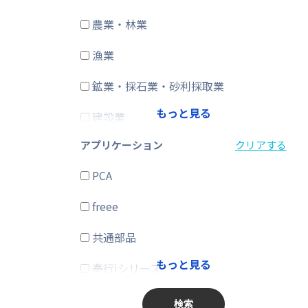
農業・林業
CRM・SFA
漁業
ERP
鉱業・採石業・砂利採取業
在庫購買
もっと見る
建設業
その他
アプリケーション
クリアする
製造業
PCA
電気・ガス・熱供給・水道業
freee
情報通信業
共通部品
運輸業、郵便業
もっと見る
奉行iシリーズ
卸売業、小売業
商奉行
金融業、保険業
検索