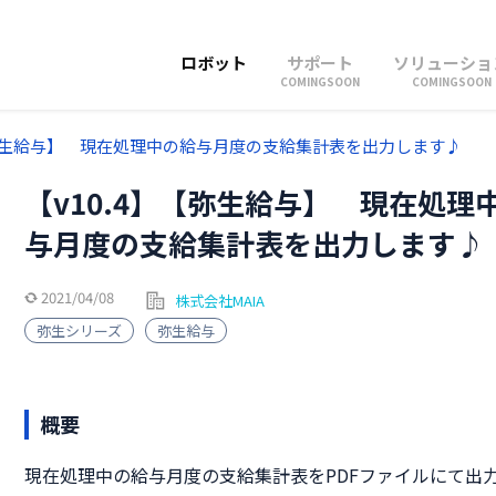
ロボット
サポート
ソリューショ
COMINGSOON
COMINGSOON
【弥生給与】 現在処理中の給与月度の支給集計表を出力します♪
【v10.4】【弥生給与】 現在処理
与月度の支給集計表を出力します♪
2021/04/08
株式会社MAIA
弥生シリーズ
弥生給与
概要
現在処理中の給与月度の支給集計表をPDFファイルにて出