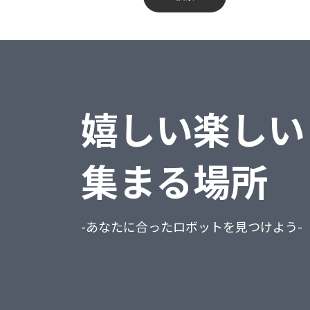
蔵奉行
不動産業、物品賃貸業
勘定奉行
学術研究・専門・技術サービス業
給与奉行
宿泊業・飲食サービス業
嬉しい楽しい
就業奉行
生活関連サービス業・娯楽業
人事奉行
教育、学習支援業
集まる場所
PCA商魂DX
医療、福祉
PCA商管DX
複合サービス事業
-あなたに合ったロボットを見つけよう-
PCA会計DX
サービス業（他に分類されないもの）
PCA給与DX
公務（他に分類されるものを除く）
会計freee
分類不能の産業