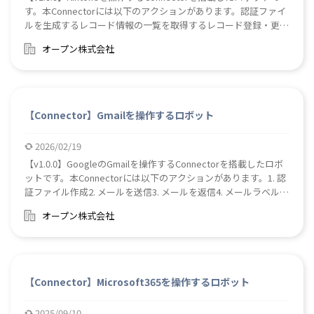
す。本Connectorには以下のアクションがあります。認証ファイ
ルを生成するレコード情報の一覧を取得するレコード登録・更新
するレコードを削除するレコード内のテーブルの行を登録・更新
オープン株式会社
するレコードにコメントを新規投稿するファイルアップロードフ
ァイルダウンロード
【Connector】Gmailを操作するロボット
2026/02/19
【v1.0.0】GoogleのGmailを操作するConnectorを搭載したロボ
ットです。本Connectorには以下のアクションがあります。1. 認
証ファイル作成2. メールを送信3. メールを返信4. メールラベル情
報取得5. スレッドメールのリスト取得6. 特定スレッドの詳細取得
オープン株式会社
7. 特定スレッドのラベル編集8. すべてのメールのリスト取得9. 特
定メールの詳細取得10. 特定メールのラベル編集11. メールの添付
ファイルをダウンロード【使用ライブラリ】Gmail API Official
.NET Client Library (NuGet)
【Connector】Microsoft365を操作するロボット
2025/09/10