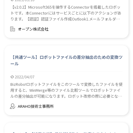
【v2.0.2】Microsoft365を操作するConnectorを搭載したロボッ
トです。本Connectorにはサービスごとに以下のアクションがあ
ります。【認証】認証ファイル作成Outlook1.メールフォルダ情
報取得2.指定したフォルダ内のメッセージ情報の一覧を取得3.メ
オープン株式会社
ールの添付ファイルをダウンロード4.メールを移動5.メールを送
信6.メールを返信Sharepoint1.アクセスできるサイト一覧を取得
2.ファイルをアップロード3.ファイルをダウンロード4.ファイル
またはフォルダのリストを取得5.フォルダを作成6.アイテム（フ
ァイルまたはフォルダ）を移動7.アイテム（ファイルまたはフォ
【共通ツール】ロボットファイルの差分抽出のための変換ツ
ルダ）を削除8.サイトリスト情報を取得9.サイト内のドキュメン
ール
トのライブラリ情報を取得Teams1.参加チーム情報取得2.チーム
内のチャンネル情報取得3.チャット情報取得4.所属するテナント
2022/04/07
内の全てのユーザー（アカウント）の情報取得5.チャンネルのメ
ッセージ情報取得6.チャットのメッセージ情報取得7.チーム内の
BizRobo!ロボットファイルをこのツールで変換したファイルを使
チャンネルへメッセージ送信8.チャットへメッセージ送信【使用
用すると、WinMerge等のファイル比較ツールでロボットファイ
ライブラリ】Microsoft Graph詳細につきましてはダウンロード
ルの差分抽出が可能になります。ロボット改修の際に必要となる
されたzipファイルに同梱されたマニュアルをご参照ください。
下記作業の効率化と漏れ防止に効果が見込まれます。 （１）動
ARAHO技術士事務所
作テストやデバッグのために追加・変更した暫定処置の復元チェ
ック （２）改修箇所のエビデンス取得 【注意】 一度変換したフ
ァイルからロボットファイルを復元することはできません。