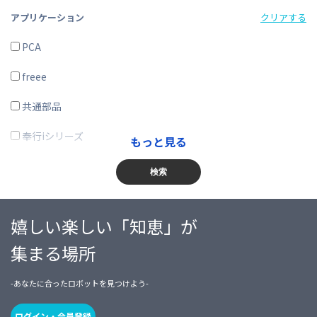
製造業
アプリケーション
クリアする
電気・ガス・熱供給・水道業
PCA
情報通信業
freee
運輸業、郵便業
共通部品
卸売業、小売業
奉行iシリーズ
もっと見る
金融業、保険業
商奉行
検索
不動産業、物品賃貸業
蔵奉行
嬉しい楽しい「知恵」が
学術研究・専門・技術サービス業
勘定奉行
集まる場所
宿泊業・飲食サービス業
給与奉行
-あなたに合ったロボットを見つけよう-
生活関連サービス業・娯楽業
就業奉行
教育、学習支援業
人事奉行
ログイン・会員登録