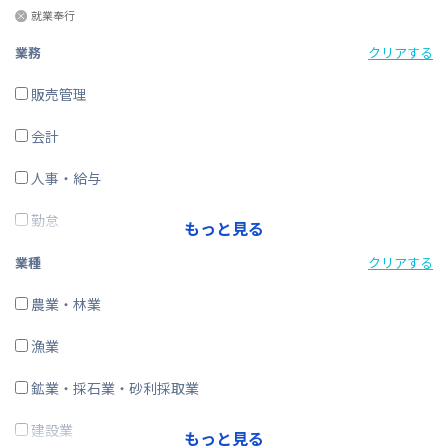
就業奉行
業務
クリアする
販売管理
会計
人事・給与
勤怠
もっと見る
経費精算
業種
クリアする
CRM・SFA
農業・林業
ERP
漁業
在庫購買
鉱業・採石業・砂利採取業
その他
建設業
もっと見る