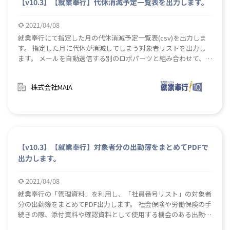
【v10.3】【就業奉行】代休消滅予定一覧表を出力します。
2021/04/08
就業奉行にて指定した月の代休消滅予定一覧表(csv)を出力しま
す。 指定した月に代休が消滅してしまう対象者リストを出力し
ます。 メールを自動送信する別のロボパーツと組み合わせて、リ
ストの保存先を連絡、確認を依頼するメールを送信などの活用方
法もあります。
株式会社MAIA
【v10.3】【就業奉行】対象者分の出勤簿をまとめてPDFで
出力します。
2021/04/08
就業奉行の「管理資料」を利用し、「社員番号リスト」の対象者
分の出勤簿をまとめてPDF出力します。 社会保険や労働保険の手
続きの際、添付資料や確認資料として使用する機会のある出勤簿
を、対象者分まとめてPDF出力します。 条件設定画面にて社員番