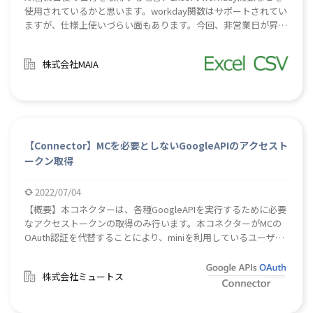
使用されているかと思います。workday関数はサポートされてい
ますが、仕様上使いづらい面もあります。今回、非営業日が昇順
に並んでいる表(Excelあるいはcsv)があれば、「起算日」とXX営
業日後の「XX」を変数に入力するだけで、XX営業日後の日付を取
株式会社MAIA
得するロボを作成しました。DSのみで動作します。部品として
お使いください。#稼働日 #稼働日数 #何営業日後
【Connector】MCを必要としないGoogleAPIのアクセスト
ークン取得
2022/07/04
【概要】本コネクターは、各種GoogleAPIを実行するために必要
なアクセストークンの取得のみ行います。本コネクターがMCの
OAuth認証を代替することにより、miniを利用しているユーザ様
もGoogleAPIの利用が可能となります。本コネクター利用時の
GoogleAPIは、「Webサービス呼び出し」ステップから呼び出し
株式会社ミュートス
ます。*1なお、利用PC（またはGoogleアカウント）毎にWebブ
ラウザにて権限認可の認証作業が発生します。*2認証情報の期限
切れ等の要因により、追加で認証作業が必要な場合もございま