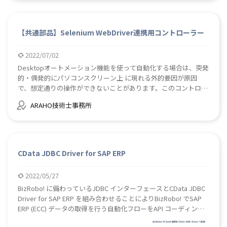
す。完全に動作を保証するものはない旨ご了承ください。
※1「Webサービス呼び出し」を利用時のみの動作保証となりま
す。※2 DXCloudを利用のユーザ様はMC/RSサーバのWindowsに
【共通部品】Selenium WebDriver連携用コントローラー
ログインできない制約があるため、本コネクターはご利用いただ
けません。【使用ライブラリ】
2022/07/02
Google.Api.OAuth2.v2(1.57.0.x)System.text.Json(6.0.0)【注意】
Connectorのため、11系以降で利用可能です。付属のサンプルロ
Desktopオートメーション機能を使って自動化する場合は、突発
ボットは、Ver.11.1.0.4で作成しています。
的・偶発的にパソコンスクリーン上 に現れる外的要因が原因
で、想定通りの操作ができないことがあります。このコントロー
ラー実装部品は、BizRobo!とSeleniumWebDriverを連携を可能
ARAHO技術士事務所
にします。これにより、マウス操作とキー操作を回避することが
できまるので、Desktopオートメーションロボットでの画面操作
を、Webオートメーションのように安定した画面操作にすること
が期待できます。
CData JDBC Driver for SAP ERP
2022/05/27
BizRobo! に備わっているJDBC インターフェースとCData JDBC
Driver for SAP ERP を組み合わせることによりBizRobo! でSAP
ERP (ECC) データの取得を行う自動化フローをAPI コーディング
なしで作成することができます。