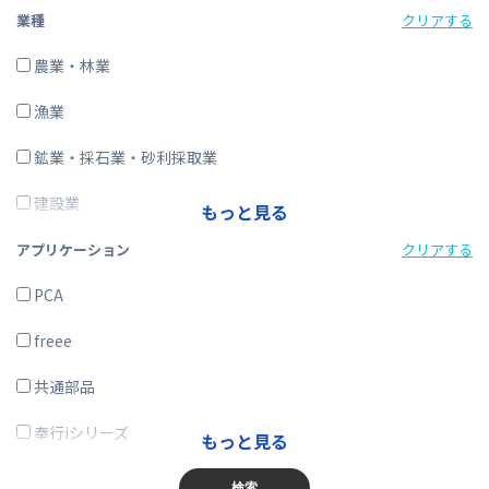
経費精算
業種
クリアする
CRM・SFA
農業・林業
ERP
漁業
在庫購買
鉱業・採石業・砂利採取業
その他
建設業
もっと見る
製造業
アプリケーション
クリアする
電気・ガス・熱供給・水道業
PCA
情報通信業
freee
運輸業、郵便業
共通部品
卸売業、小売業
奉行iシリーズ
もっと見る
金融業、保険業
商奉行
検索