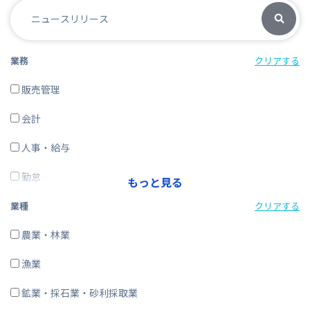
業務
クリアする
販売管理
会計
人事・給与
勤怠
もっと見る
経費精算
業種
クリアする
CRM・SFA
農業・林業
ERP
漁業
在庫購買
鉱業・採石業・砂利採取業