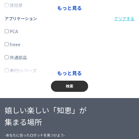
その他
建設業
もっと見る
製造業
アプリケーション
クリアする
電気・ガス・熱供給・水道業
PCA
情報通信業
freee
運輸業、郵便業
共通部品
卸売業、小売業
奉行iシリーズ
もっと見る
金融業、保険業
商奉行
検索
不動産業、物品賃貸業
蔵奉行
嬉しい楽しい「知恵」が
学術研究・専門・技術サービス業
勘定奉行
集まる場所
宿泊業・飲食サービス業
給与奉行
-あなたに合ったロボットを見つけよう-
生活関連サービス業・娯楽業
就業奉行