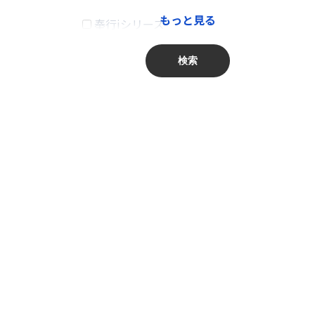
もっと見る
奉行iシリーズ
卸売業、小売業
商奉行
金融業、保険業
検索
蔵奉行
不動産業、物品賃貸業
勘定奉行
学術研究・専門・技術サービス業
給与奉行
宿泊業・飲食サービス業
就業奉行
生活関連サービス業・娯楽業
人事奉行
教育、学習支援業
PCA商魂DX
医療、福祉
PCA商管DX
複合サービス事業
PCA会計DX
サービス業（他に分類されないもの）