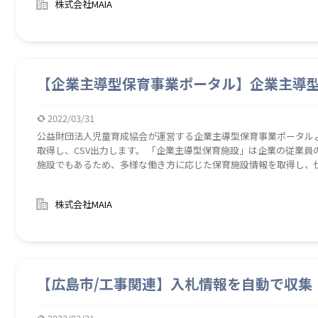
株式会社MAIA
【企業主導型保育事業ポータル】企業主導
2022/03/31
公益財団法人児童育成協会が運営する企業主導型保育事業ポータル
取得し、CSV出力します。 「企業主導型保育施設」は企業の従業
施設でもあるため、多様な働き方に応じた保育施設情報を取得し、
す。 病児保育での預かりや、パートタイマーでの利用、専業主婦
社員やそのご家族にも提供・活用いただけます。
株式会社MAIA
【広島市/工事関連】入札情報を自動で収集