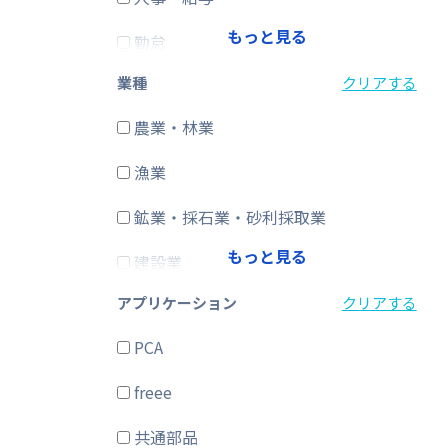
もっと見る
勤怠
業種
クリアする
経費精算
農業・林業
CRM・SFA
漁業
ERP
鉱業・採石業・砂利採取業
在庫購買
もっと見る
建設業
その他
アプリケーション
クリアする
製造業
PCA
電気・ガス・熱供給・水道業
freee
情報通信業
共通部品
運輸業、郵便業