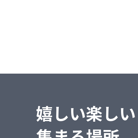
販売大臣
弥生シリーズ
弥生会計
>>
弥生給与
弥生販売
その他
嬉しい楽しい
集まる場所