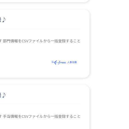
録♪
こと
録♪
こと