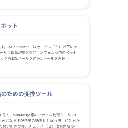
るロボット
ボットです。本Connectorにはサービスごとに以下のア
ルフォルダ情報取得2.指定したフォルダ内のメッセ
ルを移動5.メールを送信6.メールを返信
プロード3.ファイルをダウンロード4.ファイルまた
またはフォルダ）を移動7.アイテム（ファイルま
メントのライブラリ情報を取得Teams1.参加チ
4.所属するテナント内の全てのユーザー（アカウ
メッセージ情報取得7.チーム内のチャンネルへメ
出のための変換ツール
oft Graph詳細につきましてはダウンロードさ
すると、WinMerge等のファイル比較ツールでロ
必要となる下記作業の効率化と漏れ防止に効果が
た暫定処置の復元チェック （２）改修箇所のエ