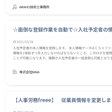
ビデンス取得 【注意】 一度変換したファイルからロボットフ
ARAHO技術士事務所
☆面倒な登録作業を自動で☆入社予定者の
2021/03/28
入社予定者の本人情報を登録します。 本人情報データはＣＳＶファイルからイン
情報を1項目ずつ手入力しなければならないところ、このロボを使
ことが可能になります。複数の入社予定者の一括登録も可能となり
株式会社MAIA
【人事労務freee】 従業員情報を変更し