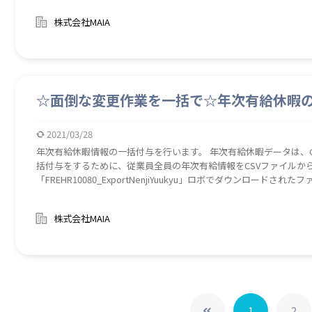
株式会社MAIA
☆面倒な変更作業を一括で☆年次有給休暇
2021/03/28
年次有給休暇情報の一括付与を行います。 年次有給休暇データは、CSVファ
括付与をするために、従業員全員の年次有給情報をCSVファイルか
「FREHR10080_ExportNenjiYuukyu」ロボでダウンロー
有給の一括登録ができます。
株式会社MAIA
1
2