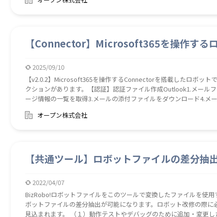
Library (NuGet)
【Connector】Microsoft365を操作す
2025/09/10
【v2.0.2】Microsoft365を操作するConnectorを搭載したロ
クションがあります。【認証】認証ファイル作成Outlook1.メー
ージ情報の一覧を取得3.メールの添付ファイルをダウンロード4.メー
Sharepoint1.アクセスできるサイト一覧を取得2.ファイルをアッ
オープン株式会社
はフォルダのリストを取得5.フォルダを作成6.アイテム（ファイル
たはフォルダ）を削除8.サイトリスト情報を取得9.サイト内のドキュ
ーム情報取得2.チーム内のチャンネル情報取得3.チャット情報取得
ント）の情報取得5.チャンネルのメッセージ情報取得6.チャットの
【共通ツール】ロボットファイルの差分抽
ッセージ送信8.チャットへメッセージ送信【使用ライブラリ】Micros
れたzipファイルに同梱されたマニュアルをご参照ください。
2022/04/07
BizRobo!ロボットファイルをこのツールで変換したファイルを使用
ボットファイルの差分抽出が可能になります。ロボット改修の際に
見込まれます。 （１）動作テストやデバッグのために追加・変更し