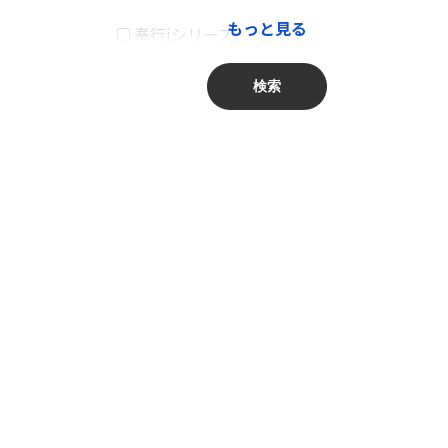
もっと見る
奉行iシリーズ
卸売業、小売業
商奉行
金融業、保険業
検索
蔵奉行
不動産業、物品賃貸業
勘定奉行
学術研究・専門・技術サービス業
給与奉行
宿泊業・飲食サービス業
就業奉行
生活関連サービス業・娯楽業
人事奉行
教育、学習支援業
PCA商魂DX
医療、福祉
PCA商管DX
複合サービス事業
PCA会計DX
サービス業（他に分類されないもの）