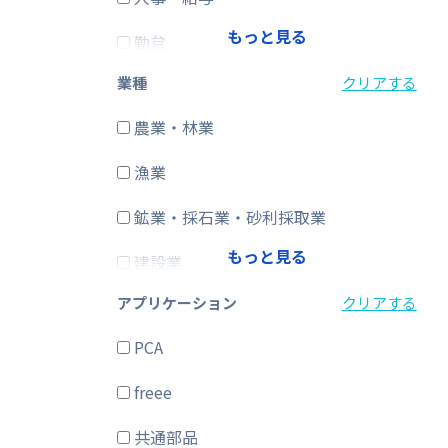
もっと見る
勤怠
業種
クリアする
経費精算
農業・林業
CRM・SFA
漁業
ERP
鉱業・採石業・砂利採取業
在庫購買
もっと見る
建設業
その他
アプリケーション
クリアする
製造業
PCA
電気・ガス・熱供給・水道業
freee
情報通信業
共通部品
運輸業、郵便業