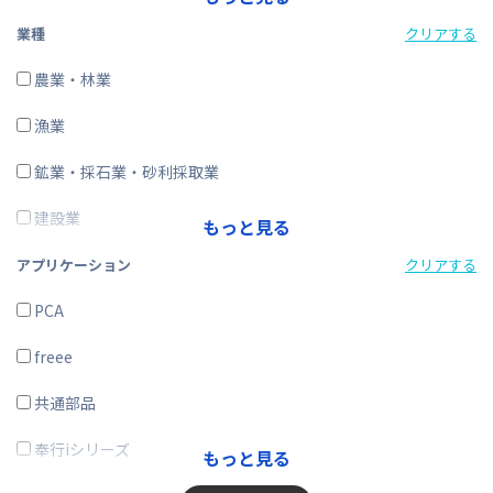
経費精算
業種
クリアする
CRM・SFA
農業・林業
ERP
漁業
在庫購買
鉱業・採石業・砂利採取業
その他
建設業
もっと見る
製造業
アプリケーション
クリアする
電気・ガス・熱供給・水道業
PCA
情報通信業
freee
運輸業、郵便業
共通部品
卸売業、小売業
奉行iシリーズ
もっと見る